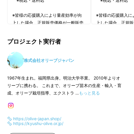
※税込・送料込
※税込・送料込
※皆様の応援購入により量産効率が向
※皆様の応援購入に
上した場合、正規販売価格が一般販売
上した場合、正規販
予定価格より下がる可能性もございま
予定価格より下がる
す。
す。
プロジェクト実行者
※デザイン・仕様は変更になる可能性
※デザイン・仕様は
もございます。ご了承ください。
もございます。ご了
※ご注文状況、使用部材の供給状況、
※ご注文状況、使用
株式会社オリーブジャパン
製造工程上の都合等により出荷時期が
製造工程上の都合等
遅れる場合があります。
遅れる場合がありま
1967年生まれ。福岡県出身。明治大学卒業。 2010年よりオ
リーブに携わる。 これまで、オリーブ苗木の生産・輸入・育
成、オリーブ栽培指導、エクストラ …
もっと見る
https://olive-japan.shop/
https://kyushu-olive.or.jp/