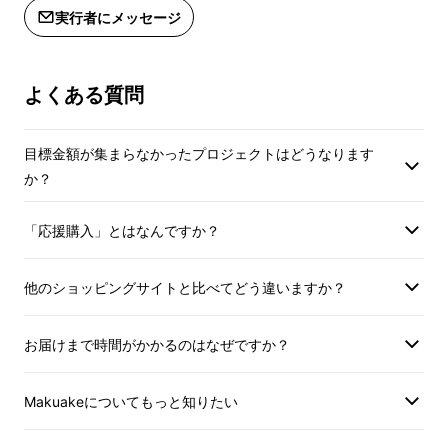
実行者にメッセージ
オリーブオイルの有用性を認める研究が次々と
よくある質問
世界で発表され、その効能が知られるように
なってきました。
目標金額が集まらなかったプロジェクトはどうなります
か？
しかし、欧米に比べると日本におけるオリーブ
オイルの認知度、使用量はまだまだだと思いま
「応援購入」とはなんですか？
す。
もっと、もっと、日本中の皆さまにオリーブオ
他のショッピングサイトと比べてどう違いますか？
イルの素晴らしさを知って、使っていただきた
いのです。
お届けまで時間がかかるのはなぜですか？
Makuakeについてもっと知りたい
希少な国産オリーブオイル。