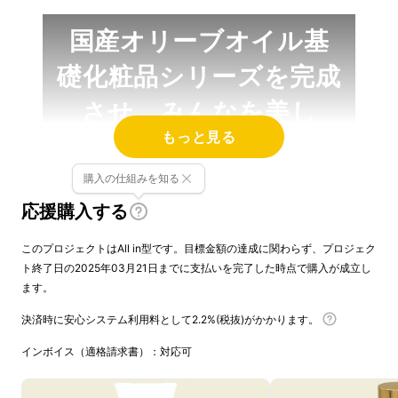
国産オリーブオイル基
礎化粧品シリーズを完成
させ、みんなを美し
もっと見る
く、健やかにしたい！
購入の仕組みを知る
この想いが高じて、まずは洗顔料と化粧水を作
応援購入する
りました。
このプロジェクトはAll in型です。目標金額の達成に関わらず、プロジェク
ト終了日の2025年03月21日までに支払いを完了した時点で購入が成立し
ます。
オリーブオイルの素晴らしさ
決済時に安心システム利用料として2.2%(税抜)がかかります。
を日本中に広めたい
インボイス（適格請求書）：対応可
初めまして。
株式会社オリーブジャパン
と申し