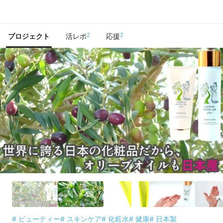
で手に入れよう
2
2
プロジェクト
活レポ
応援
# ビューティー
# スキンケア
# 化粧水
# 健康
# 日本製