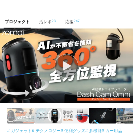
で手に入れよう
23
247
プロジェクト
活レポ
応援
# ガジェット
# テクノロジー
# 便利グッズ
# 多機能
# カー用品