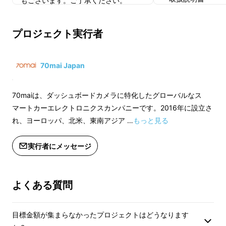
もございます。ご了承ください。
※ご注文状況、使用部材の供給状況、
※皆様の応援購入に
製造工程上の都合等により出荷時期が
プロジェクト実行者
上した場合、正規販
遅れる場合があります。
価格より下がる可能
※デザイン・仕様は
70mai Japan
もございます。ご了
※ご注文状況、使用
70maiは、ダッシュボードカメラに特化したグローバルなス
製造工程上の都合等
マートカーエレクトロニクスカンパニーです。2016年に設立さ
遅れる場合がありま
れ、ヨーロッパ、北米、東南アジア …
もっと見る
実行者にメッセージ
よくある質問
目標金額が集まらなかったプロジェクトはどうなります