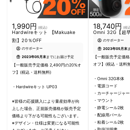
1,990円
18,740円
(税込)
(税込
Hardwireキット 【Makuake
Omni 32G【超
割】20％OFF
のサポーター
のサポーター
2023年05月末
【一般販売予定価格 2
2023年05月末
までにお届け予定
オフ】(税込・送料無
【一般販売予定価格 2,490円の20%オ
フ】(税込・送料無料)
・Omni 32G本体
・電源コード
・Hardwireキット UP03
・カーチャージャー
・マウント
※皆様の応援購入により量産効率が向
・静電シール2枚
上した場合、正規販売価格が販売予定
・配線用バール
価格より下がる可能性もございます。
・粘着シール2枚
※デザイン・仕様は変更になる可能性
・取扱説明書