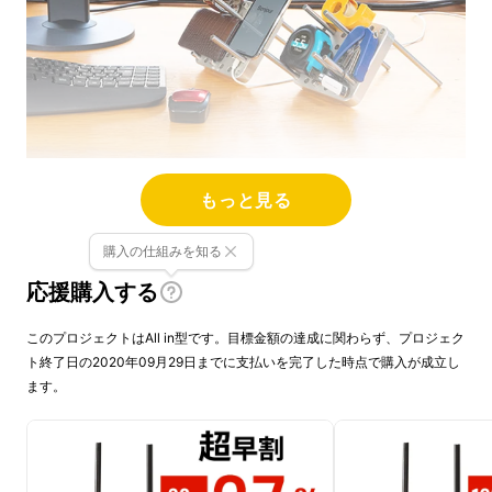
もっと見る
【OMO-TAI】は“デバイスや小物
を縦置きして収納する”という画
購入の仕組みを知る
期的なアイデアから生まれた三次
応援購入する
元収納ツールです。
このプロジェクトはAll in型です。目標金額の達成に関わらず、プロジェク
ト終了日の2020年09月29日までに支払いを完了した時点で購入が成立し
日常でよく使うアイテムを楽しく自由にカスタ
ます。
マイズ収納。
机周りが散らかりがちなあなたのために日本の