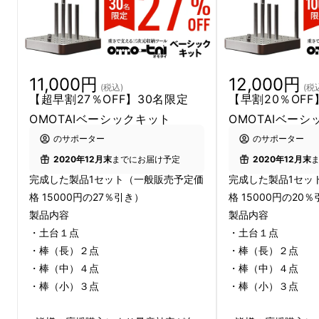
町工場にて誕生しました。
11,000円
12,000円
(税込)
(税
【超早割27％OFF】30名限定
【早割20％OFF
OMOTAIベーシックキット
OMOTAIベー
のサポーター
のサポーター
2020年12月末
までにお届け予定
2020年12月末
完成した製品1セット（一般販売予定価
完成した製品1セッ
格 15000円の27％引き）
格 15000円の20
製品内容
製品内容
・土台１点
・土台１点
・棒（長）２点
・棒（長）２点
「整理整頓が苦手、、」
っていう人、多いです
・棒（中）４点
・棒（中）４点
よね。
・棒（小）３点
・棒（小）３点
仕事を優先するあまり必要なものは一切合切机