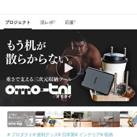
で手に入れよう
8
6
プロジェクト
活レポ
応援
# プロダクト
# 便利グッズ
# 日本製
# インテリア
# 収納