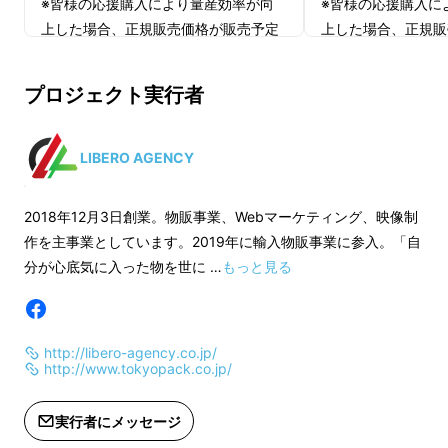
※皆様の応援購入により量産効率が向
※皆様の応援購入に
の上に出しっ放しにしてしまうので、いつの間
上した場合、正規販売価格が販売予定
上した場合、正規販
にか机の作業スペースは無くなりグチャグチャ
価格より下がる可能性もございます。
価格より下がる可能
に。。
※デザイン・仕様は変更になる可能性
※デザイン・仕様は
プロジェクト実行者
もございます。ご了承ください。
もございます。ご了
※ご注文状況、使用部材の供給状況、
※ご注文状況、使用
製造工程上の都合等により出荷時期が
製造工程上の都合等
LIBERO AGENCY
遅れる場合があります。
遅れる場合がありま
2018年12月3日創業。物販事業、Webマーケティング、映像制
作を主事業としています。2019年に輸入物販事業に参入。「自
分が心底気に入った物を世に …
もっと見る
http://libero-agency.co.jp/
http://www.tokyopack.co.jp/
実行者にメッセージ