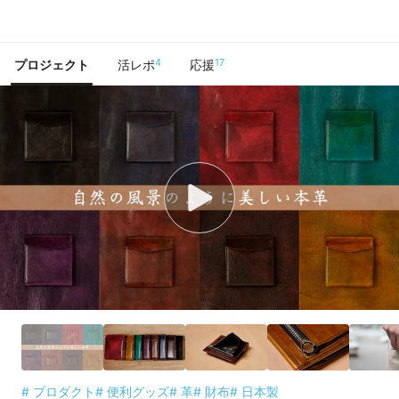
で手に入れよう
4
17
プロジェクト
活レポ
応援
# プロダクト
# 便利グッズ
# 革
# 財布
# 日本製