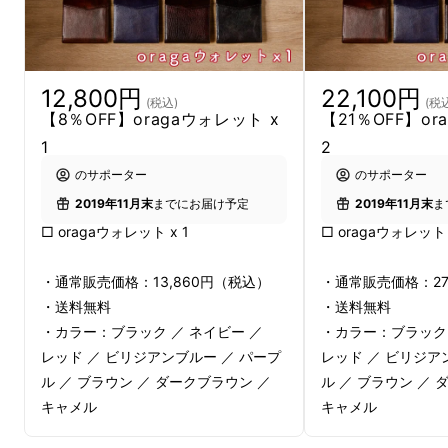
薄くてコンパクトな財布が良いが、小銭が出し
入れしやすい設計。
一度持つと手放せなくなる財布「oragaウォ
12,800円
22,100円
(税込)
(税
レット」
を紹介します。
【8％OFF】oragaウォレット x
【21％OFF】or
1
2
のサポーター
のサポーター
2019年11月末
までにお届け予定
2019年11月末
ま
□ oragaウォレット x 1
□ oragaウォレット 
・通常販売価格：13,860円（税込）
・通常販売価格：27
・送料無料
・送料無料
・カラー：ブラック ／ ネイビー ／
・カラー：ブラック 
レッド ／ ビリジアンブルー ／ パープ
レッド ／ ビリジア
ル ／ ブラウン ／ ダークブラウン ／
ル ／ ブラウン ／ 
キャメル
キャメル