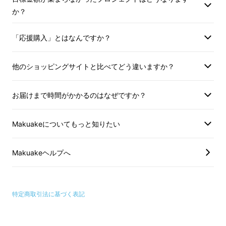
か？
「応援購入」とはなんですか？
他のショッピングサイトと比べてどう違いますか？
お届けまで時間がかかるのはなぜですか？
Makuakeについてもっと知りたい
Makuakeヘルプへ
電子マネーが増えたとは言え、まだまだ日常生
活で現金を扱う場面って多いですよね、お釣り
特定商取引法に基づく表記
をもらって
サッと財布に入れて、財布をポケッ
トにしまって立ち去りたい。