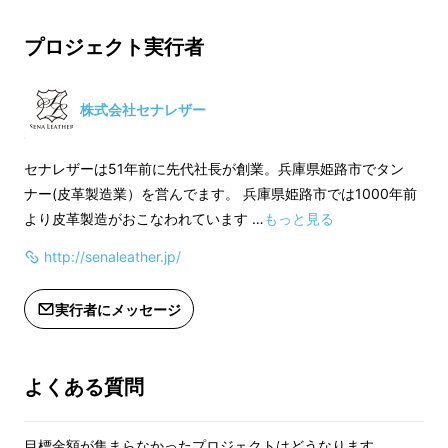
■ お好きなカラーをお選びください。
■ お好きなカラー
プロジェクト実行者
株式会社セナレザー
セナレザーは51年前に先代社長が創業。兵庫県姫路市でタン
ナー(皮革製造業）を営んでます。 兵庫県姫路市では1000年前
本革財布に使われる革の雰囲気って似たものが
より皮革製造がおこなわれています …
もっと見る
多い、何年も使うものだから
特別な財布を持ち
http://senaleather.jp/
たい。
実行者にメッセージ
よくある質問
目標金額が集まらなかったプロジェクトはどうなります