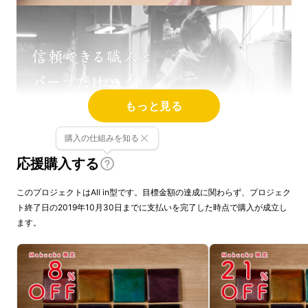
もっと見る
購入の仕組みを知る
応援購入する
革作り1000年の地で作る、
自然の風景のよう
このプロジェクトはAll in型です。目標金額の達成に関わらず、プロジェク
な美しい本革、
ト終了日の2019年10月30日までに支払いを完了した時点で購入が成立し
それは私達にしか作れない、
技術の粋を集めた
ます。
本革。
「財布はポケットに入れたい、会計はスピー
ディーに済ませたい」