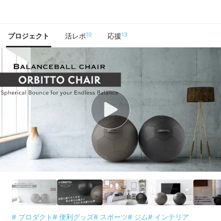
で手に入れよう
10
13
プロジェクト
活レポ
応援
# プロダクト
# 便利グッズ
# スポーツ
# ジム
# インテリア