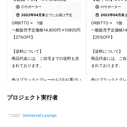
のサポーター
のサポーター
2022年04月末
までにお届け予定
2022年04月末
ORBITTO × 1個
ORBITTO × 1個
一般販売予定価格14,800円→10800円
一般販売予定価格14,
【27%OFF】
【25%OFF】
【送料について】
【送料について】
商品代金には、ご自宅までの送料も含
商品代金には、ご自
まれております。
まれております。
色はブラックとグレーから1点お選びい
色はブラックとグレ
運動用のバランスボールに見えないのでインテ
ただけます。
ただけます。
リアとして、リビングや寝室、書斎など置く場
プロジェクト実行者
所を選ばず快適なひとときを演出する逸品で
※皆様の応援購入により量産効率が向
※皆様の応援購入に
す。
上した場合、正規販売価格が販売予定
上した場合、正規販
価格より下がる可能性もございます。
価格より下がる可能
Universal Lounge
※商品写真はできる限り実物の色に近
※商品写真はできる