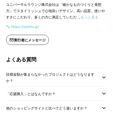
づけるよう徹底しておりますが、 お使
づけるよう徹底して
ユニバーサルラウンジ株式会社は「確かなものづくりと発想
いのモニター設定、お部屋の照明等に
いのモニター設定、
力」でスタイリッシュで心地良いデザイン、高い品質、使いや
より実際の商品と色味が異なる場合が
より実際の商品と色
すさにこだわり、多くの方に満足していただ …
もっと見る
ございます。
ございます。
https://orbitto.jp/
※デザイン・仕様・パッケージの色等
※デザイン・仕様・
は変更になる可能性もございます。ご
は変更になる可能性
了承ください。
了承ください。
実行者にメッセージ
※ご注文状況、使用部材の供給状況、
※ご注文状況、使用
製造工程上の都合等により出荷時期が
製造工程上の都合等
遅れる場合があります。
遅れる場合がありま
よくある質問
目標金額が集まらなかったプロジェクトはどうなります
か？
「応援購入」とはなんですか？
他のショッピングサイトと比べてどう違いますか？