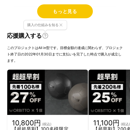
もっと見る
購入の仕組みを知る
応援購入する
このプロジェクトはAll in型です。目標金額の達成に関わらず、プロジェク
ト終了日の2022年01月30日までに支払いを完了した時点で購入が成立し
ます。
ORBITTO CHAIR
OR de BIT(オーデビット）orbit（軌道）を元
に、de（フランス語のof）を入れたネーミン
グ。「惑星を修道するように穏やかにボールを
使い、健康へと導かれる」というニュアンスを
10,800円
11,100円
持つネーミングです。
(税込)
(税込)
【超超早割】100名様限定
【超早割】200