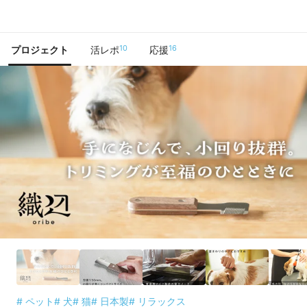
で手に入れよう
10
16
プロジェクト
活レポ
応援
# ペット
# 犬
# 猫
# 日本製
# リラックス