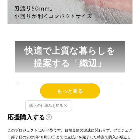
快適で上質な暮らしを
提案する「織辺」
燕
は、全国的にも名を馳せる
金属加工の街。
大
もっと見る
小さまざまな企業が、
デザイン性・機能性に優
れた金属製品
を生み出しています。
購入の仕組みを知る
応援購入する
このプロジェクトはAll in型です。目標金額の達成に関わらず、プロジェク
ト終了日の2025年10月30日までに支払いを完了した時点で購入が成立し