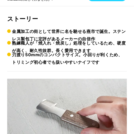
ストーリー
金属加工の街として世界に名を馳せる燕市で誕生。ステン
レス製包丁に定評があるメーカーの自信作
熟練職人が「焼入れ・焼戻し」処理をしているため、硬度
が高く、耐久性抜群。長く愛用できます
刃渡り50mmのコンパクトサイズ。小回りが利くため、
トリミング初心者でも扱いやすいナイフです