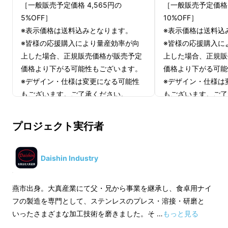
［一般販売予定価格 4,565円の
［一般販売予定価格 7
5%OFF］
10%OFF］
※表示価格は送料込みとなります。
※表示価格は送料込
※皆様の応援購入により量産効率が向
※皆様の応援購入に
上した場合、正規販売価格が販売予定
上した場合、正規販
価格より下がる可能性もございます。
価格より下がる可能
※デザイン・仕様は変更になる可能性
※デザイン・仕様は
もございます。ご了承ください。
もございます。ご了
※ご注文状況、使用部材の供給状況、
※ご注文状況、使用
製造工程上の都合等により出荷時期が
製造工程上の都合等
プロジェクト実行者
遅れる場合があります。
遅れる場合がありま
Daishin Industry
燕市出身。大真産業にて父・兄から事業を継承し、食卓用ナイ
フの製造を専門として、ステンレスのプレス・溶接・研磨と
いったさまざまな加工技術を磨きました。そ …
もっと見る