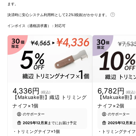
ます。
決済時に安心システム利用料として2.2%(税抜)がかかります。
インボイス（適格請求書）：対応可
「織辺（おりべ）」は、
食卓用ナイフ製造の実
力メーカー
のブランドの一つ。
コンセプトは、
「お客様の快適で上質な暮らし」。
劇的でドラ
4,336円
6,782円
マチックな変化ではありませんが、
日常のささ
(税込)
(税込)
【Makuake割】織辺 トリミング
【Makuake割
やかな幸せをサポート
するようなナイフをご提
ナイフ×1個
ナイフ×2個
案します。
のサポーター
のサポーター
2025年12月末
までにお届け予定
2025年12月末
・トリミングナイフ×1個
・トリミングナイフ