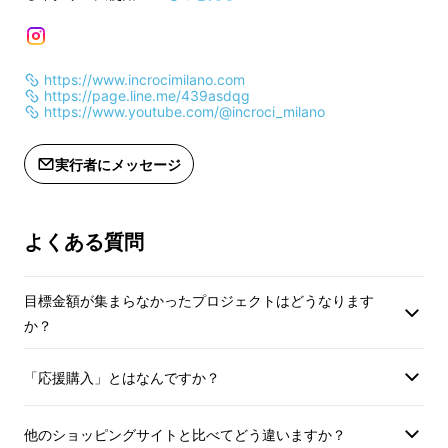
選びください
選びください
・皆様の応援購入により、量産効率が
・皆様の応援購入に
https://www.incrocimilano.com
向上した場合、正規販売価格が販売予
向上した場合、正規
https://page.line.me/439asdqg
定価格より下がる可能性もございま
定価格より下がる可
https://www.youtube.com/@incroci_milano
す。
す。
・ご注文状況、使用部材の供給状況、
・ご注文状況、使用
実行者にメッセージ
製造工程上の都合等により出荷時期が
製造工程上の都合等
遅れる場合がございます。
遅れる場合がござい
・リターンの配送は、ご好評いただい
・リターンの配送は
よくある質問
た前回のプロジェクトのサポーターの
た前回のプロジェク
方を優先させていただきます。
方を優先させていた
目標金額が集まらなかったプロジェクトはどうなります
・適格請求書発行事業者登録番号：な
・適格請求書発行事
か？
し
し
「応援購入」とはなんですか？
そんなPaninoが今回、
イタリア・トスカーナ
地方伝統の製法を使用した
他のショッピングサイトと比べてどう違いますか？