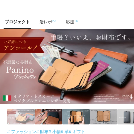
で手に入れよう
23
14
プロジェクト
活レポ
応援
# ファッション
# 財布
# 小物
# 革
# ギフト