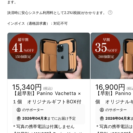
ます。
決済時に安心システム利用料として2.2%(税抜)がかかります。
インボイス（適格請求書）：対応不可
15,340円
16,900円
(税込)
(税
【超早割】Panino Vachetta ×
【早割】Panino 
１個 オリジナルギフトBOX付
個 オリジナルギ
のサポーター
のサポーター
2026年04月末
までにお届け予定
2026年04月末
＊写真の携帯電話は付属しません
＊写真の携帯電話は