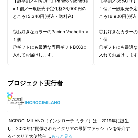
Makuakeを含むクラウドファンディングサイ
【超早割／41%OFF】Panino Vachetta
【早割／35%OFF】Pan
×１個／一般販売予定価格26,000円の
１個／一般販売予定価
ト、またオンラインストアにて販売した
ところ15,340円(税込・送料込)
ころ16,900円(税
Paninoシリーズは
累計2,000万円以上
！
◎お好きなカラーのPanino Vachetta ×
◎お好きなカラーのPani
見たことのないような形状ながら、その
機能と
１個
１個
面白さ、そして美しさを共存させたデザイン
で
◎ギフトにも最適な専用ギフトBOXに
◎ギフトにも最適な
たくさんの皆様からご支持をいただいてきまし
入れてお届けします。
入れてお届けします
た。
【カラー選択】
【カラー選択】
＜本体＞
＜本体＞
プロジェクト実行者
(1)CUOIO（キャメル）
(1)CUOIO（キャメ
(2)BRANDY（ブラウン）
(2)BRANDY（ブ
(3)BLU（ネイビー）
(3)BLU（ネイビー
INCROCIMILANO
(4)NERO×NATURAL（ブラック×ナ
(4)NERO×NATU
チュラル）
チュラル）
INCROCI MILANO（インクローチ ミラノ）は、2019年に誕生
(5)NERO×NERO（ブラック×ブラッ
(5)NERO×NER
し、2020年に開催されたイタリアの最新ファッションを紹介す
ク） の５色よりお好きなカラーをお
ク） の５色よりお
るイタリア大使館主 …
もっと見る