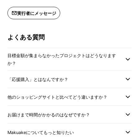
ポートにてご予約手
伝統と革新を融合した独自のレシピ
【ご予約方法】
ます。
実行者にメッセージ
Makuakeメッセージ機能または活動レ
パフェのレシピにおいては、伝統的な手法と革
ポートにてご予約手順をご案内いたし
【注意事項】
ます。
※ご来店時はお1人
新的なアイデアを融合させた独自のアプローチ
よくある質問
フェのご注文をお願
をとっています。
【注意事項】
※会員権は、郵送で
これにより、他では手に入らないユニークなパ
目標金額が集まらなかったプロジェクトはどうなります
※ご来店時はお1人様につき、お1つパ
ん。Makuakeメ
フェの味をご提供できます。
か？
フェのご注文をお願いします。
絡になります。
※会員権は、郵送での発送は致しませ
※会員権は購入者様
「応援購入」とはなんですか？
ん。Makuakeメッセージ機能でのご連
員権の譲渡はできま
絡になります。
※有効期限を過ぎて
※会員権は購入者様1名様分となり、会
ねます。また有効期
他のショッピングサイトと比べてどう違いますか？
員権の譲渡はできません。
された場合は、会員
※有効期限を過ぎてのご利用はできか
ねますのでご了承く
お届けまで時間がかかるのはなぜですか？
ねます。また有効期限を過ぎて再来店
※会員権をご利用の
された場合は、会員権の更新は出来か
をお勧めいたします
Makuakeについてもっと知りたい
ねますのでご了承ください。
※ご予約のキャンセ