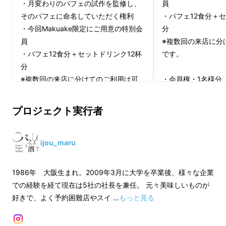
・月変わりのパフェの試作を監修し、
員
そのパフェに命名していただく権利
・パフェ12食分＋セ
・今回Makuake限定にご用意の特別会
分
員
※複数回の来店に分
・パフェ12食分＋セットドリンク12杯
です。
分
※複数回の来店に分けてのご利用は可
・会員権・1名様分
です。
（1）当店をご利用
連れ様も6名様まで
プロジェクト実行者
・会員権・1名様分
（2）カウンター及び
（1）当店をご利用いただける権利（お
用頂ける権利
連れ様も6名様まで同席可能です）
ijou_maru
（2）カウンター及びVIPルームをご利
【有効期限】
用頂ける権利
・会員権の有効期限
1986年 大阪生まれ。2009年3月に大学を卒業後、様々な企業
年間。
での経験を経て現在は5社の社長を兼任。 元々美味しいものが
【有効期限】
好きで、よく予約困難店やスイ …
もっと見る
・会員権の有効期限：応援購入日から1
【ご予約方法】
年間。
Makuakeメッセ