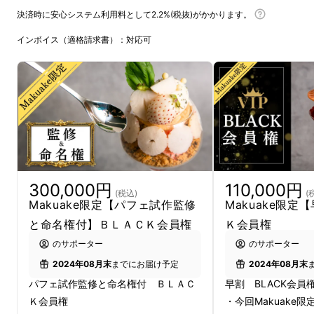
決済時に安心システム利用料として2.2%(税抜)がかかります。
インボイス（適格請求書）：対応可
幻想的なデザートと極上のお酒が紡ぐ幸福なひ
ととき
「パフェと酒以上。」は、味わい深いデザート
と上質なひとときをお届けします。
令和のエレガンスと大正のロマンが交わる空
300,000円
110,000円
間で他にない演出を。
(税込)
(
Makuake限定【パフェ試作監修
Makuake限定
丁寧に選ばれた素材と職人技が織りなす絶妙
と命名権付】ＢＬＡＣＫ会員権
Ｋ会員権
な味わいをお楽しみください。
のサポーター
のサポーター
2024年08月末
までにお届け予定
2024年08月末
パフェ試作監修と命名権付 ＢＬＡＣ
早割 BLACK会員
Ｋ会員権
・今回Makuake