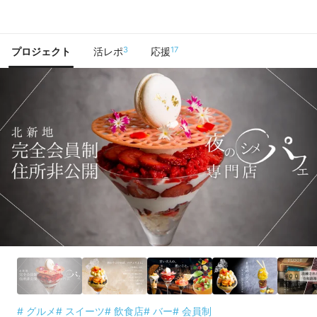
で手に入れよう
3
17
プロジェクト
活レポ
応援
# グルメ
# スイーツ
# 飲食店
# バー
# 会員制