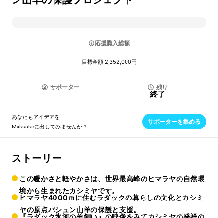
ン山羊の保護プロジェクト
応援購入総額
目標金額 2,352,000円
サポーター
残り
終了
あなたもアイデアを
サポーターを集める
Makuakeに出してみませんか？
ストーリー
この暖かさと軽やかさは、世界最高峰のヒマラヤの自然環
境から生まれたカシミヤです。
ヒマラヤ4000ｍに住むラダックの暮らしの文化とカシミ
ヤの原点パシュン山羊の保護と支援。
『ラダック氷河の羊飼い』の映像をみてカシミヤの発祥の