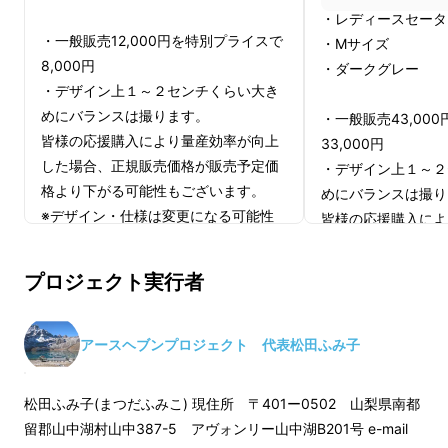
・レディースセータ
・一般販売12,000円を特別プライスで
・Mサイズ
8,000円
・ダークグレー
・デザイン上１～２センチくらい大き
めにバランスは撮ります。
・一般販売43,00
皆様の応援購入により量産効率が向上
33,000円
した場合、正規販売価格が販売予定価
・デザイン上１～２
格より下がる可能性もございます。
めにバランスは撮り
※デザイン・仕様は変更になる可能性
皆様の応援購入によ
もございます。ご了承ください。
した場合、正規販売
※ご注文状況、使用部材の供給状況、
格より下がる可能性
プロジェクト実行者
製造工程上の都合等により出荷時期が
※デザイン・仕様は
遅れる場合があります。
もございます。ご了
※ご注文状況、使用
アースヘブンプロジェクト 代表松田ふみ子
製造工程上の都合等
遅れる場合がありま
松田ふみ子(まつだふみこ) 現住所 〒401ー0502 山梨県南都
留郡山中湖村山中387-5 アヴォンリー山中湖B201号 e-mail