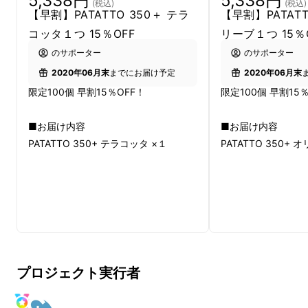
5,338円
5,338円
(税込)
(税込)
【早割】PATATTO 350＋ テラ
【早割】PATATT
コッタ１つ 15％OFF
リーブ１つ 15％
快適なアウトドアを影ながら支えるのが「座る
のサポーター
のサポーター
場所」。
2020年06月末
までにお届け予定
2020年06月末
限定100個 早割15％OFF！
限定100個 早割15
特に5人以上の座る場所を用意しようとする
と、折りたたみ式のアウトドアチェアでも流石
■お届け内容
■お届け内容
にかさばって持ち運びづらかったり、重かった
PATATTO 350+ テラコッタ ×１
PATATTO 350+ 
り。なかなか骨が折れますよね。
そんなときにオススメしたいのがこの
「Patatto 350+」。
5秒でパッと広げて、
サッとたためる
から、
アウトドアでも、大人数
のパーティの時にも。
プロジェクト実行者
実はごみ箱としても使えるから、家でもアウト