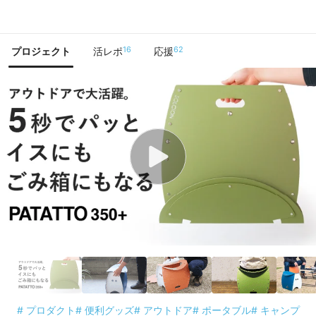
で手に入れよう
16
62
プロジェクト
活レポ
応援
# プロダクト
# 便利グッズ
# アウトドア
# ポータブル
# キャンプ