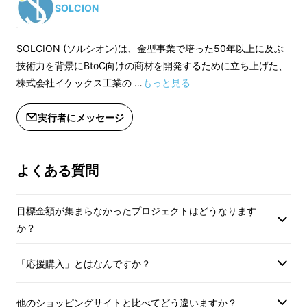
ドアでも大活躍のアイテムが誕生しました！
SOLCION
SOLCION (ソルシオン)は、金型事業で培った50年以上に及ぶ
タフなのに薄く、軽く、コン
技術力を背景にBtoC向けの商材を開発するために立ち上げた、
パクト。
株式会社イケックス工業の …
もっと見る
実行者にメッセージ
折りたためるイス「Patatto 350+」はなんと
いっても
とにかくコンパクト。タフな素材
とそ
の
特徴を活かした構造
によって、片手でスッと
よくある質問
持てる軽さ、薄さ、携帯性を実現しています。
目標金額が集まらなかったプロジェクトはどうなります
か？
「応援購入」とはなんですか？
他のショッピングサイトと比べてどう違いますか？