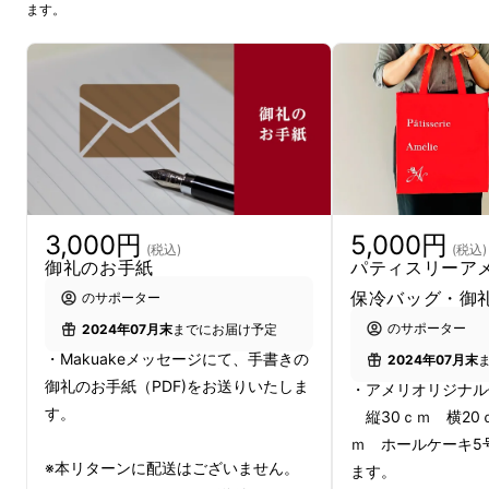
ます。
た。
3,000円
5,000円
(税込)
(税込)
御礼のお手紙
パティスリーア
保冷バッグ・御
のサポーター
のサポーター
2024年07月末
までにお届け予定
・Makuakeメッセージにて、手書きの
2024年07月末
御礼のお手紙（PDF)をお送りいたしま
・アメリオリジナル
先が見えない状況の中でも営業できるように、
す。
縦30ｃｍ 横20
1月3日から荒れ果てた店舗の片付け、修復、清
ｍ ホールケーキ5
掃作業を従業員で行いました。ただし、オーブ
※本リターンに配送はございません。
ます。