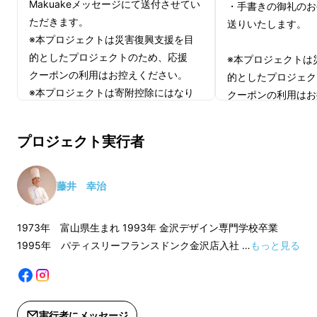
Makuakeメッセージにて送付させてい
ン設備の倒壊は菓子づくりには致命的であり、
・手書きの御礼のお
ただきます。
送りいたします。
思うような菓子作りができていません。
※本プロジェクトは災害復興支援を目
的としたプロジェクトのため、応援
※本プロジェクトは
七尾市は断水していましたが、幸いにも電気は
クーポンの利用はお控えください。
的としたプロジェク
通っており、わずかな給水を使用しながらケー
※本プロジェクトは寄附控除にはなり
クーポンの利用はお
キを作り、近隣のお宅へ安否確認のために持っ
ません。
※本プロジェクトは
て周りました。
＊適格請求書発行事業者登録番号：あ
ません。
プロジェクト実行者
り （適格請求書発行事業者登録番号
＊適格請求書発行事
の記載のあるインボイスが必要な場合
り （適格請求書
は、Makuakeメッセージにて実行者に
の記載のあるインボ
藤井 幸治
直接お問合せください）
は、Makuakeメ
直接お問合せくださ
1973年 富山県生まれ 1993年 金沢デザイン専門学校卒業
1995年 パティスリーフランスドンク金沢店入社 …
もっと見る
実行者にメッセージ