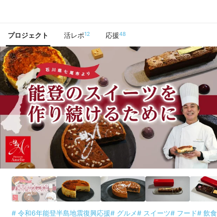
で手に入れよう
12
48
プロジェクト
活レポ
応援
# 令和6年能登半島地震復興応援
# グルメ
# スイーツ
# フード
# 飲