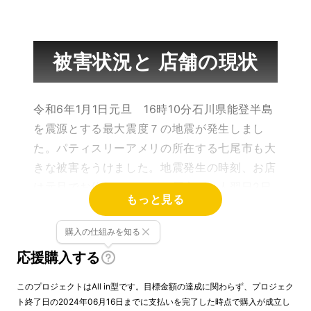
被害状況と 店舗の現状
令和6年1月1日元旦 16時10分石川県能登半島
を震源とする最大震度７の地震が発生しまし
た。パティスリーアメリの所在する七尾市も大
きな被害をうけました。地震発生の時刻、お店
は元旦でお休みでしたが、厨房で一人翌日2日
もっと見る
より営業の為、ケーキ作りの仕込み中でした。
突如襲った今までにない揺れに、立ちすくむ
購入の仕組みを知る
中、厨房機器の散乱、破損、オーブンの倒壊、
応援購入する
店舗周りの地割れなどが発生しました。建物の
倒壊はなかったものの、長期的な断水や道路の
このプロジェクトはAll in型です。目標金額の達成に関わらず、プロジェク
ト終了日の2024年06月16日までに支払いを完了した時点で購入が成立し
寸断等により十分に営業できない日が続きまし