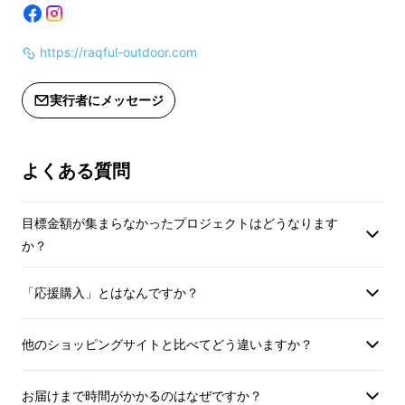
ン、グルーロ、ピン
ン、グルーロ、ピンク、ライトパープ
ル
ル
https://raqful-outdoor.com
【３年間の製品保証
【３年間の製品保証】
実行者にメッセージ
製品に不具合がある
製品に不具合がある場合、お届けから
３年間、返品・交換
３年間、返品・交換を承っておりま
す。
す。
よくある質問
【カラー変更可】
【カラー変更可】
カラーは応援購入後
カラーは応援購入後でも変更可能で
目標金額が集まらなかったプロジェクトはどうなります
す。
す。
か？
応援購入後に変更を
応援購入後に変更をご希望の場合は、
本ページ記載の公式L
本ページ記載の公式LINE、または「実
「応援購入」とはなんですか？
行者に問い合わせ」
行者に問い合わせ」ボタンよりご連絡
ください。
ください。
他のショッピングサイトと比べてどう違いますか？
※お届け後にカラー
※お届け後にカラー変更をご希望の場
合は、返送料はサポ
合は、返送料はサポーター様にご負担
いただきます。
いただきます。
お届けまで時間がかかるのはなぜですか？