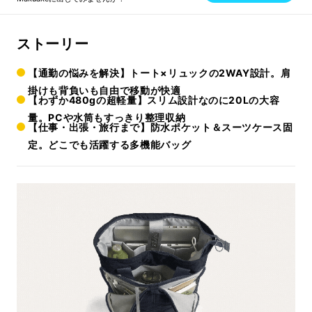
ストーリー
【通勤の悩みを解決】トート×リュックの2WAY設計。肩
掛けも背負いも自由で移動が快適
【わずか480gの超軽量】スリム設計なのに20Lの大容
量。PCや水筒もすっきり整理収納
【仕事・出張・旅行まで】防水ポケット＆スーツケース固
定。どこでも活躍する多機能バッグ