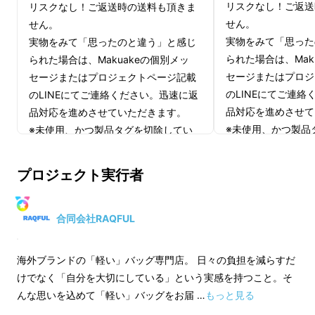
リスクなし！ご返送
リスクなし！ご返送時の送料も頂きま
せん。
せん。
実物をみて「思った
実物をみて「思ったのと違う」と感じ
られた場合は、Mak
られた場合は、Makuakeの個別メッ
セージまたはプロジ
セージまたはプロジェクトページ記載
のLINEにてご連絡
のLINEにてご連絡ください。迅速に返
品対応を進めさせて
品対応を進めさせていただきます。
※未使用、かつ製品
※未使用、かつ製品タグを切除してい
ない場合に限ります
ない場合に限ります。
プロジェクト実行者
【限定20個】ペア
【限定200個】早割
一般販売予定価格：3
一般販売予定価格：16,980円（税込）
※送料込み
※送料込み
合同会社RAQFUL
内容物：
内容物：
海外ブランドの「軽い」バッグ専門店。 日々の負担を減らすだ
Paz 20Lトートパ
Paz 20Lトートパック×１個
けでなく「自分を大切にしている」という実感を持つこと。そ
※色は６色からお選
※色は６色からお選びください。
んな思いを込めて「軽い」バッグをお届 …
もっと見る
ブラック、ダークブ
ブラック、ダークブルー、モスグリー