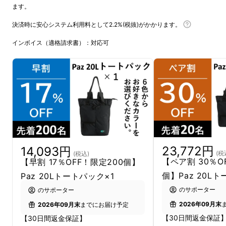
ます。
決済時に安心システム利用料として2.2%(税抜)がかかります。
インボイス（適格請求書）：対応可
リターン品の配送が完了するまで、合同会社
RAQFULはPaz 20Lトートパックの日本におけ
る独占販売権を有する正規代理店です。詳細に
関しては、ページ下部のリスク＆チャレンジを
ご確認ください。
23,772円
14,093円
(税
(税込)
【ペア割 30％O
【早割 17％OFF！限定200個】
個】Paz 20L
Paz 20Lトートパック×1
のサポーター
のサポーター
2026年09月末
2026年09月末
までにお届け予定
【30日間返金保証
【30日間返金保証】