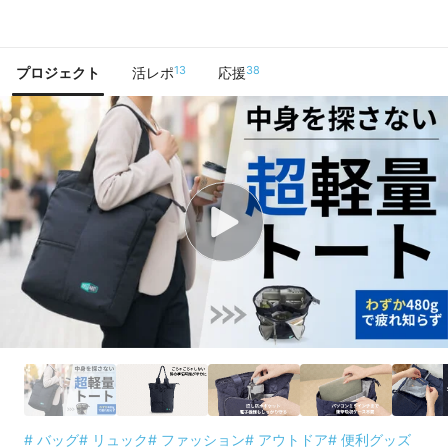
で手に入れよう
13
38
プロジェクト
活レポ
応援
# バッグ
# リュック
# ファッション
# アウトドア
# 便利グッズ