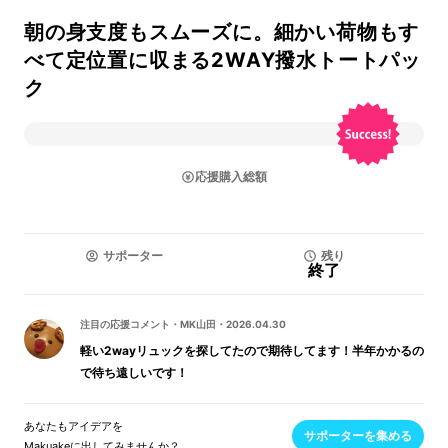
朝の身支度もスムーズに。細かい荷物もす
べて定位置に収まる2WAY撥水トートパッ
ク
応援購入総額
サポーター
残り
終了
注目の応援コメント
・
MK山田
・
2026.04.30
軽い2wayリュックを探してたので期待してます！半年かかるの
で待ち遠しいです！
あなたもアイデアを
サポーターを集める
Makuakeに出してみませんか？