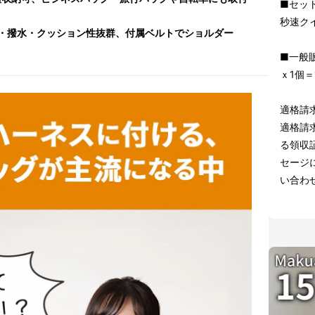
■セッ
秒速ク
・撥水・クッション性抜群、付属ベルトでショルダー
■一般販
ｘ1個＝1
適格請
適格請
る領収証
セージ
い合わ