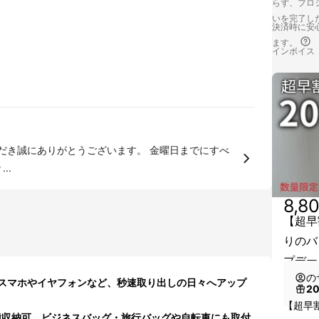
らず、プロジ
いを完了し
決済時に安心
ます。
インボイス
ありがとうございます。 金曜日までにすべ
..
8,8
【超早
りのバ
プデー
の
スマホやイヤフォンなど、秒速取り出しの日々へアップ
2
【超早割
機種収納可、ビジネスバッグ・旅行バッグや自転車にも取付