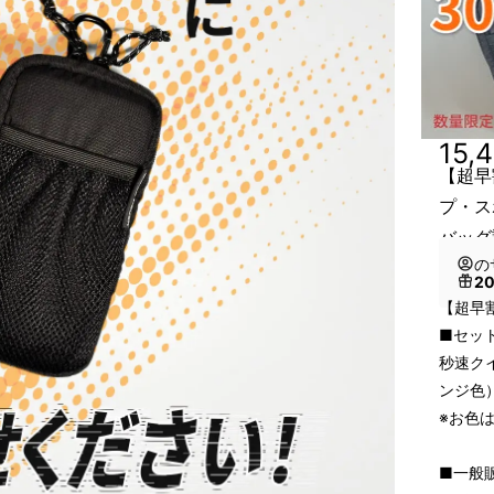
15,
【超早
プ・ス
バッグ
の
2
【超早割
■セッ
秒速ク
ンジ色
※お色
■一般販