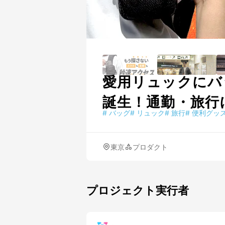
愛用リュックにバ
誕生！通勤・旅行
#
バッグ
#
リュック
#
旅行
#
便利グッ
東京
プロダクト
プロジェクト実行者