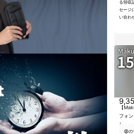
る領収証
セージ
い合わ
9,3
【Mak
フォン
し
の