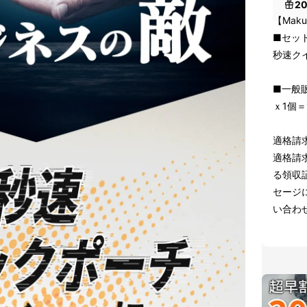
2
【Maku
■セッ
秒速ク
■一般販
ｘ1個＝1
適格請
適格請
る領収証
セージ
い合わ