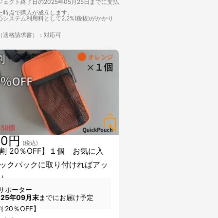
ェクト終了日の2025年05月25日までに支払
た時点で購入が成立します。
システム利用料として2.2%(税抜)がかかり
（適格請求書）：対応可
00円
(税込)
割 20％OFF】１個 お気に入
ックパックに取り付ければアッ
ト
サポーター
025年09月末
までにお届け予定
 20％OFF】