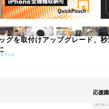
ッグを取付けアップグレード、秒
に
ズ
#
スマホ
応援
このプロジェ