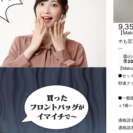
9,3
【Mak
ホも定
に
の
2
【Maku
■セッ
秒速ク
■一般販
ｘ1個＝1
適格請
適格請