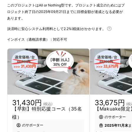
このプロジェクトはAll or Nothing型です。プロジェクト成立のためにはプ
ロジェクト終了日の2025年09月21日までに目標金額が達成となる必要が
家族の健康を守るように、愛犬の健康も守りま
あります。
しょう。
決済時に安心システム利用料として2.2%(税抜)がかかります。
愛犬は単なるペットではありません。
インボイス（適格請求書）：対応不可
私たちの日常を明るくし、時には生きる慰めに
なる大切な家族です。
しかし、愛犬は自分の体調を言葉で伝えること
ができません。
PetBalansは、愛犬の体型や足のバランスの変
化に気づきやすくするための健康管理サポート
31,430円
33,675円
ツールです。
(税込)
(税
【早割】特別応援コース（35名
【Makuake限
様）
のサポーター
のサポーター
2025年11月末
ま