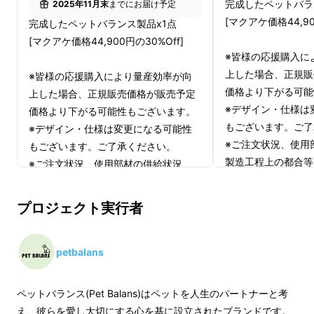
完成したペットバラ
2025年11月末
までにお届け予定
[マクアケ価格44,90
完成したペットバランス製品x1点
[マクアケ価格44,900円の30%Off]
※皆様の応援購入に
上した場合、正規販
※皆様の応援購入により量産効率が向
価格より下がる可能
上した場合、正規販売価格が販売予定
※デザイン・仕様は
価格より下がる可能性もございます。
もございます。ご了
※デザイン・仕様は変更になる可能性
※ご注文状況、使用
もございます。ご了承ください。
製造工程上の都合等
※ご注文状況、使用部材の供給状況、
遅れる場合がありま
製造工程上の都合等により出荷時期が
愛犬のささいな仕草にも、体の変化のサインが
遅れる場合があります。
プロジェクト実行者
隠れているかもしれません。
今、PetBalansと共に、毎日をやさしく見守る
健康習慣を始めてみませんか？
petbalans
ペットバランス(Pet Balans)はペットを人生のパートナーと考
Background - 背景
え、彼らを愛し大切にする心を基に設立されたブランドです。