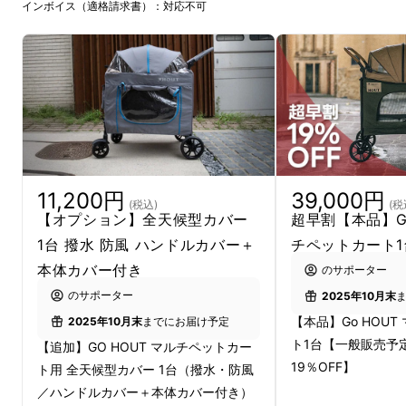
インボイス（適格請求書）：対応不可
11,200円
39,000円
(税込)
(税
【オプション】全天候型カバー
超早割【本品】Go
1台 撥水 防風 ハンドルカバー＋
チペットカート1
本体カバー付き
のサポーター
のサポーター
2025年10月末
【本品】Go HOU
2025年10月末
までにお届け予定
ト1台【一般販売予定
【追加】GO HOUT マルチペットカー
19％OFF】
ト用 全天候型カバー 1台（撥水・防風
／ハンドルカバー＋本体カバー付き）