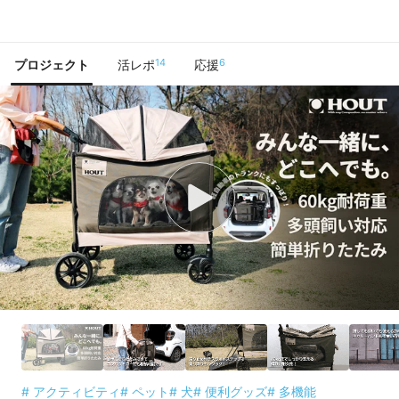
で手に入れよう
14
6
プロジェクト
活レポ
応援
# アクティビティ
# ペット
# 犬
# 便利グッズ
# 多機能