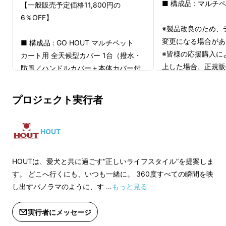
■ 構成品 : マルチ
【一般販売予定価格11,800円の
6％OFF】
※製品改良のため、
変更になる場合があ
■ 構成品 : GO HOUT マルチペット
※皆様の応援購入に
カート用 全天候型カバー 1台（撥水・
上した場合、正規販
防風／ハンドルカバー＋本体カバー付
価格より下がる可能
き）
※ご注文状況、使用
プロジェクト実行者
製造工程上の都合等
※本リターンは、GO HOUT マルチペッ
遅れる場合がありま
トカートをお申し込み頂いた方限定の
追加オプションです。オプションのみ
HOUT
のお申込みはご遠慮ください。
※製品改良のため、デザインや仕様が
HOUTは、愛犬と共に過ごす“正しいライフスタイル”を提案しま
変更になる場合があります。
す。 どこへ行くにも、いつも一緒に。 360度すべての瞬間を映
※皆様の応援購入により量産効率が向
し出すパノラマのように、す …
もっと見る
上した場合、正規販売価格が販売予定
価格より下がる可能性もございます。
実行者にメッセージ
※ご注文状況、使用部材の供給状況、