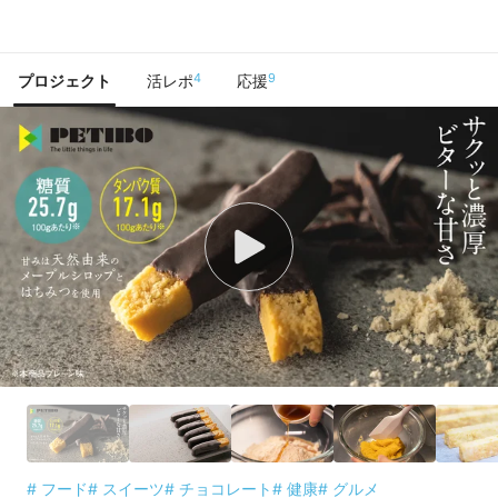
で手に入れよう
4
9
プロジェクト
活レポ
応援
# フード
# スイーツ
# チョコレート
# 健康
# グルメ