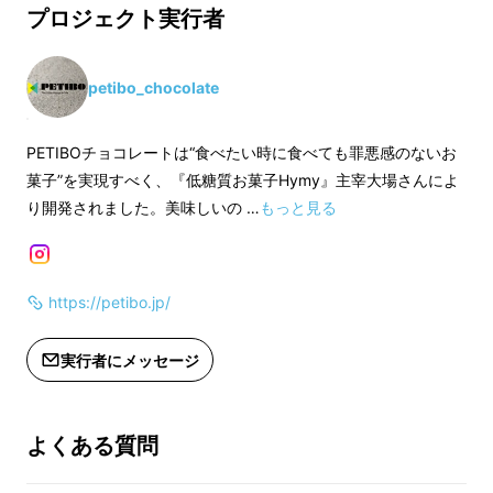
ダー、アカシア蜂蜜、ココアバター、
シア蜂蜜、ココアパ
プロジェクト実行者
ココアパウダー、カカオバター、食塩/
バター、カカオバタ
膨張剤(アルミフリー)、）※特定原材料
(アルミフリー)、）
28品目のうち、卵・大豆・アーモンド
のうち、卵・大豆・
petibo_chocolate
を含みます。
ます。
ー配送はクール便にてお届けします。
ー配送はクール便に
PETIBOチョコレートは“食べたい時に食べても罪悪感のないお
ー賞味期限は製造日から２週間となり
ー賞味期限は製造日
菓子”を実現すべく、『低糖質お菓子Hymy』主宰大場さんによ
ます。
ます。
り開発されました。美味しいの …
もっと見る
ー開封後はお早めにお召し上がりくだ
ー開封後はお早めに
さい。夏場に保存する際は、直射日光
さい。夏場に保存す
を避け22度以下で保存してください。
を避け22度以下で
https://petibo.jp/
「食事と同じように、毎日のエネルギーになっ
てほしい、でも体には優しくあってほしい」
実行者にメッセージ
そういうチョコレートって意外にないというこ
とに私たちは気づきました。PETIBOは
「低糖
よくある質問
質×高タンパク×グルテンフリー」
を実現。日