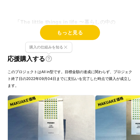
「The little things in life 〜暮らしの中の
ちょっとの幸せ〜」
もっと見る
購入の仕組みを知る
・
食べ続けることで自分の体と向き合い、
生活
応援購入する
を豊かにしてくれる
お菓子
このプロジェクトはAll in型です。目標金額の達成に関わらず、プロジェク
・低GIで、あなたの日常の
パフォーマンスをサ
ト終了日の2022年09月04日までに支払いを完了した時点で購入が成立し
ポート
してくれるお菓子
ます。
・食べすぎちゃったなという
罪悪感を感じさせ
ない
お菓子
PETIBO（プティーボ）は、そんな働く大人の
「あったらいいな」を叶えます。