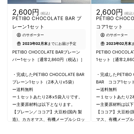
開発したのは
低糖質お菓子 Hymy
（ヒュミュ）
を主宰する大場さん。約5年前に体調の変化が
2,600円
2,600円
(税込)
(税込)
きっかけで、おかしづくりを始めました。体に
PETIBO CHOCOLATE BAR プ
PETIBO CHOCO
優しい原材料なのに、しっかり甘い低糖質のお
レーン1セット
コア1セット
菓子を作っています。
のサポーター
のサポーター
2023年02月末
までにお届け予定
2023年02月末
このプロジェクトは
“食べたい時に食べても罪
PETIBO CHOCOLATE BARプレーン
PETIBO CHOCOL
悪感のないお菓子”
を実現すべく、立ちあがり
バー1セット［通常2,860円（税込）］
1セット［通常2,8
ました。毎日食べていただきたいお菓子のた
・完成したPETIBO CHOCOLATE BAR
・完成したPETIBO 
め、サブスクリプションサービスでの定期購入
プレーン1セット（2本入りx5袋）
BAR ココア1セッ
も可能です。PETIBOがもたらす豊かな時間を
ー送料無料
ー送料無料
ぜひ多くの仲間と共有していきたいです。
ー１セットあたり2本x5袋入りです。
ー１セットあたり2
ー主要原材料は以下となります。
ー主要原材料は以下
【プレーン／ココア】大豆粉(国内 製
【ココア】大豆粉(国
PETIBOの特徴
造)、カカオマス、有機メープルシロッ
マス、有機メープル
プ、卵、食用こ め油、アーモンドパウ
用こ め油、アーモ