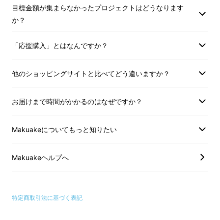
頃なんとなく選んでいた休憩時のおやつを
目標金額が集まらなかったプロジェクトはどうなります
PETIBOに変えることで、無理なく糖質を抑え
か？
られます。
「応援購入」とはなんですか？
【低糖質】
一般的なミルクチョコレートが100gあたり糖
他のショッピングサイトと比べてどう違いますか？
質51.9gに対し、本商品（プレーン）は
100gあ
たり
糖質25.7g
を含んでおります。
お届けまで時間がかかるのはなぜですか？
【高タンパク質】
Makuakeについてもっと知りたい
一般的なミルクチョコレートが100gあたりタ
ンパク質6.9gに対し、本商品（プレーン）は
Makuakeヘルプへ
100gあたり
タンパク質17.1g
を含んでおりま
す。
特定商取引法に基づく表記