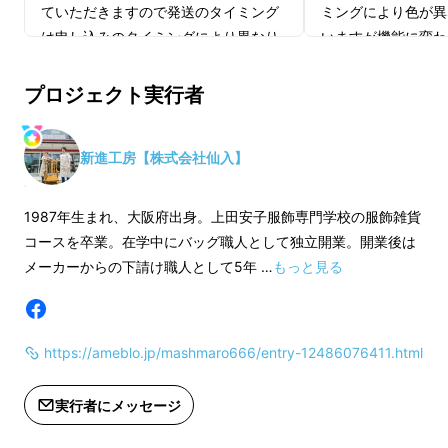
ていただきますので発送のタイミング
ミングにより色が異
は申し込みのタイミングにより異なり
いますが機能に変わ
ます。
MAMORIO取扱説
プロジェクト実行者
※革、資材の入荷状況により発送のタ
イミングが予定より前後する場合がご
お申込みいただきま
新進工房【株式会社仙入】
ざいますので予めご了承下さいませ。
ていただきますので
は申し込みのタイミ
※消費税、送料込み
ます。
1987年生まれ、大阪府出身。上田安子服飾専門学校の服飾雑貨
コースを卒業。在学中にバッグ職人として独立開業。開業後は
※発送は郵便局のクリックポストにて
※革、資材の入荷状
メーカーからの下請け職人として5年 …
もっと見る
させていただきますので到着の日時の
イミングが予定より
ご指定ができませんのですがポスト投
ざいますので予めご
閉じたままでもカードの出し入れができます。
函での配送となりますので不在時でも
https://ameblo.jp/mashmaro666/entry-12486076411.html
お受け取りできますので予めご了承く
※消費税、送料込み
ださいませ。
実行者にメッセージ
※発送は郵便局のク
させていただきます