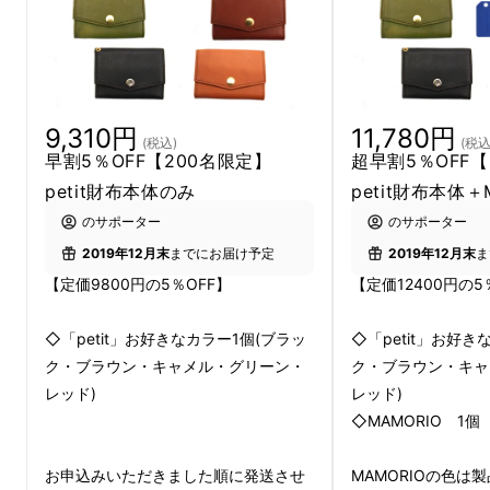
9,310円
11,780円
この財布一つ持てば外出できるお財布にした
(税込)
(税込
早割5％OFF【200名限定】
超早割5％OFF
かったので鍵も付けれて小さくても大容量にし
petit財布本体のみ
petit財布本体＋
ました！
のサポーター
のサポーター
2019年12月末
までにお届け予定
2019年12月末
ま
【定価9800円の5％OFF】
【定価12400円の5
◇「petit」お好きなカラー1個(ブラッ
◇「petit」お好き
ク・ブラウン・キャメル・グリーン・
ク・ブラウン・キャ
レッド)
レッド)
◇MAMORIO 1個
お申込みいただきました順に発送させ
MAMORIOの色は