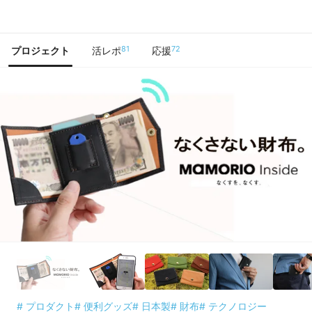
で手に入れよう
81
72
プロジェクト
活レポ
応援
# プロダクト
# 便利グッズ
# 日本製
# 財布
# テクノロジー