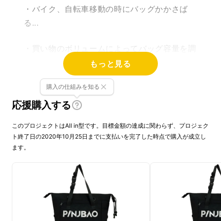
・バイク、自転車移動の時にバッグかかさば
る...
・買い物のボリュームによってバッグ容量を調
節したい...
もっと見る
・バックパックでは肩が痛くなってしまう...
購入の仕組みを知る
応援購入する
そのような生活の不便​​を解消するために、市場
このプロジェクトはAll in型です。目標金額の達成に関わらず、プロジェク
に出回っているバッグを調査し、研究開発を続
ト終了日の2020年10月25日までに支払いを完了した時点で購入が成立し
け世の中のニーズにあったデザインを作ること
ます。
に成功しました！
今回ご紹介する「PINJBAO多功能バッグ」
が、そのお悩みを解決します！