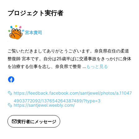
※その他詳細は製品概要でご確認くだ
※その他詳細は製品
さい
さい
① 様々なシーンで活躍する多功能バッグ
プロジェクト実行者
※ブラックとグレーでは機能面が異な
※ブラックとグレー
るため金額も異なります。詳しくはプ
るため金額も異なり
②
防水！防盗！
ロジェクトページ本文をご確認くださ
ロジェクトページ本
宮本貴司
い。
い。
③ バイク、自転車に取り付けができる
ご覧いただきましてありがとうございます。奈良県在住の柔道
＜保証期間＞
＜保証期間＞
④ 大容量の収納スペース
整復師 宮本です。自分は25歳半ばに交通事故をきっかけに身体
商品受け取り日から１ヶ月間（初期不
商品受け取り日から
を治療する仕事を志し、奈良県で整骨 …
もっと見る
良のみ対象）
良のみ対象）
⑤ 防水のブラックと機能的なグレーの２種類
デザイン
＜確認事項＞
＜確認事項＞
https://feedback.facebook.com/santjewel/photos/a.11047
※使用感等に関する返品・返金はお受
※使用感等に関する
「PINJBAO多功能バッグ」はこんなにも嬉し
4903772092/137654264387489/?type=3
けいたしかねます。
けいたしかねます。
https://santjewel.weebly.com/
いポイントが盛りだくさん！
※開発中の製品につきましては、デザ
※開発中の製品につ
実行者にメッセージ
一つずつ特徴を見ていきましょう。
イン・仕様が一部変更になる可能性も
イン・仕様が一部変
ございます。
ございます。