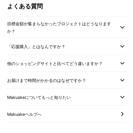
よくある質問
※ご支援の数が想定を上回った場合、
※ご支援の数が想定
製造工程上の都合等により出荷時期が
製造工程上の都合等
遅れる場合がございます。
遅れる場合がござい
目標金額が集まらなかったプロジェクトはどうなります
か？
※本プロジェクトを通して想定を上回
※本プロジェクトを
る皆様からご支援を頂き、現在進めて
る皆様からご支援を
「応援購入」とはなんですか？
いる環境から量産体制を更に整えるこ
いる環境から量産体
とができた場合、正規販売価格が予定
とができた場合、正
他のショッピングサイトと比べてどう違いますか？
価格より下がる可能性もございます。
価格より下がる可能
お届けまで時間がかかるのはなぜですか？
Makuakeについてもっと知りたい
ツーリング、アウトドアだけでなくショッピン
グやビジネス、災害時など様々なシーンで活躍
Makuakeヘルプへ
できます。