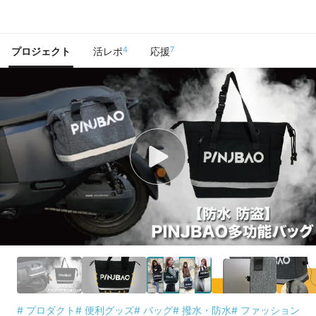
で手に入れよう
4
7
プロジェクト
活レポ
応援
# プロダクト
# 便利グッズ
# バッグ
# 撥水・防水
# ファッション