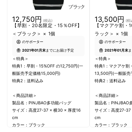
12,750円
13,500円
(税込)
(税
【早割・20名限定・15％OFF】
【マクアケ割・1
＜ブラック＞ × 1個
ラック＞ × 1個
のサポーター
のサポーター
2021年01月末
までにお届け予定
2021年01月末
ま
＜特典＞
＜特典＞
特典1：早割・15%OFF の12,750円(一
特典1：マクアケ割・1
般販売予定価格15,000円)
13,500円(一般販売
特典2：送料込み
特典2：送料込み
＜商品詳細＞
＜商品詳細＞
製品名：PINJBAO多功能バッグ
製品名：PINJBA
サイズ：高度27-37 × 横30 × 厚度16
サイズ：高度27-37 ×
cm
cm
カラー：ブラック
カラー：ブラック