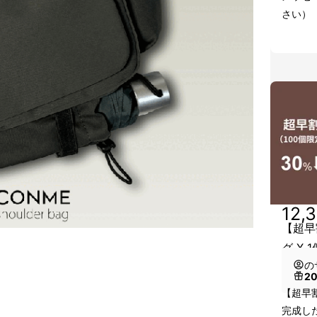
さい）
12,
【超早
グ X 1
の
！
2
【超早割
完成し