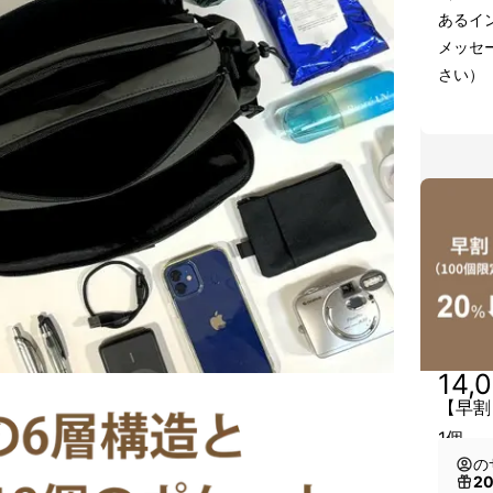
あるイン
メッセ
さい）
14,
【早割
1個
の
2