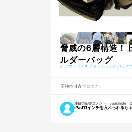
脅威の6層構造！
ルダーバッグ
#
アウトドア
#
ファッション
#
バッグ
#
神奈川
プロダクト
注目の応援コメント
・
yuukihide
・
2
iPad11インチを入れられ