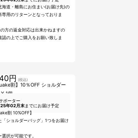
北海道・離島にお住まい(お届け先)の
料専用のリターンとなっておりま
外の方の返金対応は出来かねますの
確認の上でご購入をお願い致しま
840円
(税込)
uake割】10％OFF ショルダー
X 1個
サポーター
025年02月末
までにお届け予定
ake割 10%OFF】
た「ショルダーバッグ」1つをお届け
。
ー選択が可能です。