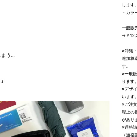
します
・カラ
一般販売
→￥12
※沖縄
う...
途加算
す。
※一般
E」
ります
※デザ
います
※ご注
程上の
があり
※適格
（適格