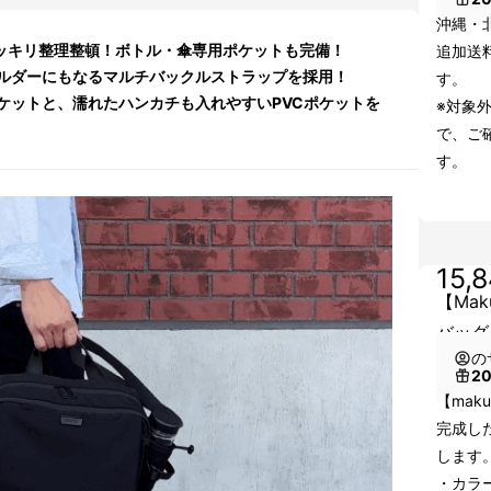
沖縄・
スッキリ整理整頓！ボトル・傘専用ポケットも完備！
追加送
ルダーにもなるマルチバックルストラップを採用！
す。
ケットと、濡れたハンカチも入れやすいPVCポケットを
※対象
で、ご
す。
15,
【Mak
バッグ 
の
2
【maku
完成し
します
・カラ