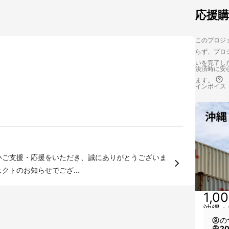
応援
このプロジェ
らず、プロジ
いを完了し
決済時に安心
ます。
インボイス
クトのお知らせでござ...
1,0
沖縄・
の
2