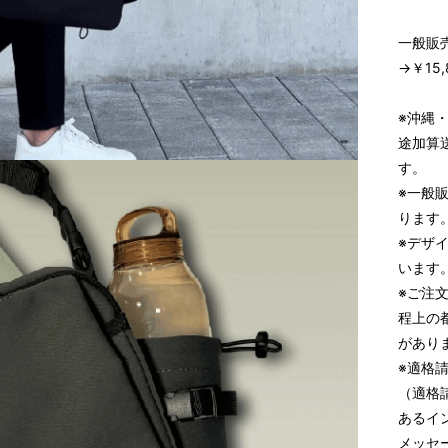
一般販売
→￥15
※沖縄
途加算
す。
※一般
ります
※デザ
います
※ご注
程上の
があり
※適格
（適格
あるイン
メッセ