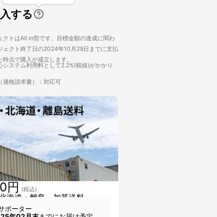
購入する
クトはAll in型です。目標金額の達成に関わ
ェクト終了日の2024年10月29日までに支払
た時点で購入が成立します。
システム利用料として2.2%(税抜)がかかり
（適格請求書）：対応可
00円
(税込)
北海道・離島 加算送料
サポーター
025年02月末
までにお届け予定