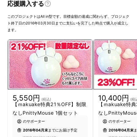
応援購入する
さらに詳しい情報は http://dream-s.info/
をご覧ください。 お待ちしております。
このプロジェクトはAll in型です。目標金額の達成に関わらず、プロジェク
ト終了日の2016年03月30日までに支払いを完了した時点で購入が成立し
【2016/02/25 追加情報】
ます。
皆様からのあたたかいご支援を賜りまして、目
標金額100万円を達成できました。
ぷにぷにクラブ一同 こころより感謝申し上げ
ます。
5,550円
10,400円
(税込)
(税
現在、各方面で「待っていました！」など話題
【ｍakuake特典21％OFF】制限
【ｍakuake特
にしていただいておりますが「黒猫・黒犬バー
なしPnittyMouse 1個セット
なしPnittyMou
ジョンが欲しい！」といった声を多く拝見しま
のサポーター
のサポーター
す。
2016年04月末
までにお届け予定
2016年04月末
そこで急遽モールディング、部品調達を検討し