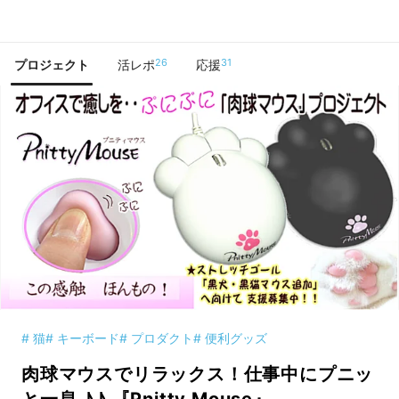
で手に入れよう
26
31
プロジェクト
活レポ
応援
# 猫
# キーボード
# プロダクト
# 便利グッズ
肉球マウスでリラックス！仕事中にプニッ