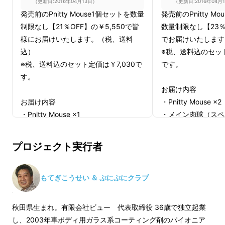
（更新日:2016年04月13日）
（更新日:2016年04月
「くろバージョン可能」との結果を得ました。
発売前のPnitty Mouse1個セットを数量
発売前のPnitty M
このような経緯から、ご支援金額200万円を達
制限なし【21％OFF】の￥5,550で皆
数量制限なし【23％O
成した際は「くろバージョン」も加える事とし
様にお届けいたします。（税、送料
でお届けいたします
込）
※税、送料込のセット
ました。
※税、送料込のセット定価は￥7,030で
です。
す。
クラウドファンディングが終了する３月３０日
お届け内容
までに、ご支援金額200万円を突破したとき
お届け内容
・Pnitty Mouse ×2
は、すでにご支援いただいている方を含め、ご
・Pnitty Mouse ×1
・メイン肉球（スペ
支援いただいた方全員が２色からお選びいただ
・メイン肉球（スペア）×1 ※本体に
も1個づつ付いてお
けるようになります。
も1個ついております。
プロジェクト実行者
１個セットも２個セット、３個セットも「白
※「Pnitty Mou
バージョン」「くろバージョン」を組み合わせ
※「Pnitty Mouse」シール貼りタイプ
もしくは「無地」タ
自由に選択できる事となります。
もしくは「無地」タイプからご選択く
ださい。
もてぎこうせい ＆ ぷにぷにクラブ
ださい。
（例：２個セットの場合、白１個。くろ１個）
秋田県生まれ。有限会社ビュー 代表取締役 36歳で独立起業
それでは、今後も「ぷにぷに肉球マウスプロ
し、2003年車ボディ用ガラス系コーティング剤のパイオニア