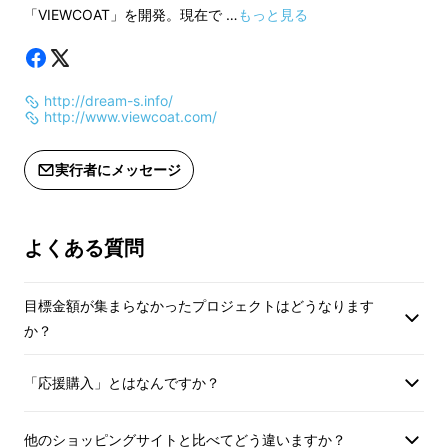
ジェクト」に相変りません支援と、お知り合い
「VIEWCOAT」を開発。現在で …
もっと見る
の方へのご紹介等 何卒よろしくお願いいたし
ます。
http://dream-s.info/
http://www.viewcoat.com/
※写真はイメージのため、実物は若干ツヤ具合
など変わる事もございます。
実行者にメッセージ
※肉球はどちらも「ピンク」でお届けになりま
す。
よくある質問
お届の時期
「くろバージョン」は、達成の可能性が高く
目標金額が集まらなかったプロジェクトはどうなります
なった時点で作成に取りかかり、お 届け時期
か？
が当初の４月中になるよう手配します。（白、
くろ同梱にて
「応援購入」とはなんですか？
他のショッピングサイトと比べてどう違いますか？