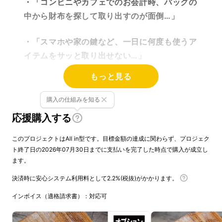
・「コンビニやカフェでのお会計時、バッグの
中から財布を探して取り出すのが面倒…」
・「スマホや家の鍵など、一日に何度も使うア
イテムをサッと取り出せない…」
もっと見る
・「自転車に乗る時と、街を歩く時で、バッグ
の持ち方やフィット感を変えたいけれど、しっ
購入の仕組みを知る
くりこない…」
応援購入する
・コンパクトすぎる（ペットボトルが入らな
このプロジェクトはAll in型です。目標金額の達成に関わらず、プロジェク
い…）
ト終了日の2026年07月30日までに支払いを完了した時点で購入が成立し
ます。
決済時に安心システム利用料として2.2%(税抜)がかかります。
インボイス（適格請求書）：対応可