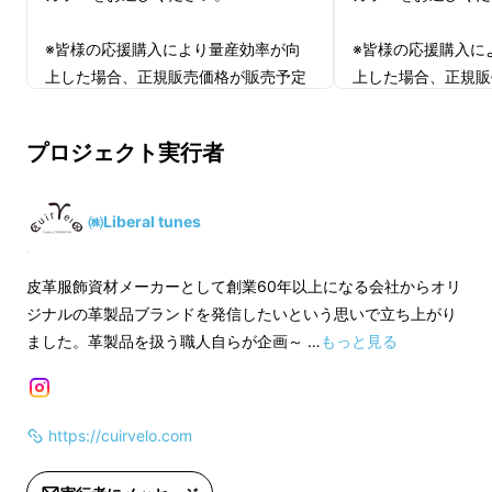
※皆様の応援購入により量産効率が向
※皆様の応援購入に
デザインがおしゃれでありながら、使いやすさ
上した場合、正規販売価格が販売予定
上した場合、正規販
と拡張性を持ったバッグを作れないだろうか？
価格より下がる可能性もございます。
価格より下がる可能
※デザイン・仕様は変更になる可能性
※デザイン・仕様は
プロジェクト実行者
もございます。ご了承ください。
もございます。ご了
※ご注文状況、使用部材の供給状況、
※ご注文状況、使用
製造工程上の都合等により出荷時期が
製造工程上の都合等
㈱Liberal tunes
遅れる場合があります。
遅れる場合がありま
※ 適格請求書発行事業者登録番号：
※ 適格請求書発行
皮革服飾資材メーカーとして創業60年以上になる会社からオリ
あり
あり
ジナルの革製品ブランドを発信したいという思いで立ち上がり
（適格請求書発行事業者登録番号の
（適格請求書発行
ました。革製品を扱う職人自らが企画～ …
もっと見る
記載のあるインボイスが必要な場合
記載のあるインボイ
は、Makuakeメッセージにて実行者に
は、Makuakeメ
直接お問合せください）
直接お問合せくださ
https://cuirvelo.com
そんな想いから、何度も試作とブラッシュアッ