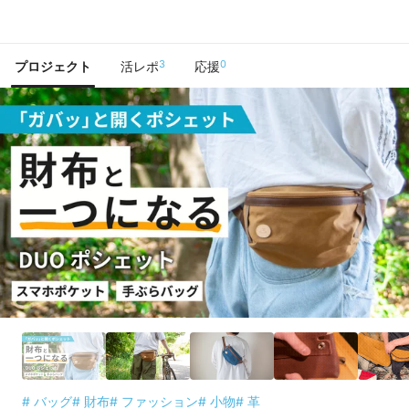
で手に入れよう
3
0
プロジェクト
活レポ
応援
# バッグ
# 財布
# ファッション
# 小物
# 革