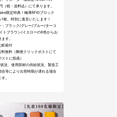
00円（税・送料込）にて承ります。
uake限定特典！極薄RFIDブロック
を1枚、特別に進呈いたします！
ー：ブラック/グレー/ブルー/ターコ
ライトブラウン/イエローの6色からお
けます。
化粧箱付
送料無料（郵便クリックポストにて
ポストに投函）
文状況、使用部材の供給状況、製造工
都合等により出荷時期が遅れる場合
ます。