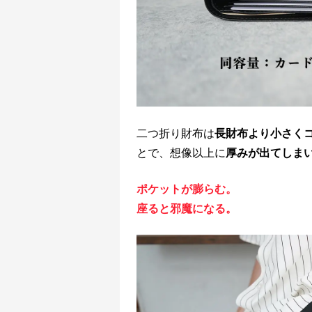
二つ折り財布は
長財布より小さく
とで、想像以上に
厚みが出てしま
ポケットが膨らむ。
座ると邪魔になる。