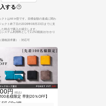
購入する
クトはAll in型です。目標金額の達成に関わ
ェクト終了日の2026年08月23日までに支
した時点で購入が成立します。
システム利用料として2.2%(税抜)がかかり
（適格請求書）：対応可
000円
(税込)
100名様限定 早割20％OFF】
 FIT GR×1個