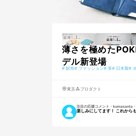
薄さを極めたPOK
デル新登場
#
財布
#
ファッション
#
革
#
日本製
#
東京
プロダクト
注目の応援コメント
・
kumasanta
楽しみにしてます！ これから