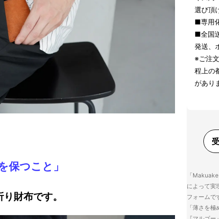
選び頂
■専用
■全国
発送、
※ご注
程上の
があり
を保つこと
」
「Makua
によって実
折り財布です。
フォームで
「薄さを極め
『マルゴー