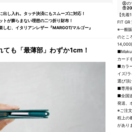
の
2
に出し入れ。タッチ決済にもスムーズに対応！
【先着1
ットが膨らまない理想の二つ折り財布！
FIT G
しむ、イタリアンレザー『MARGOT/マルゴー』
※一般販
のとこ
14,0
れても「最薄部」わずか1cm！
■Mak
カード
■カラ
イズ/
選び頂
■専用
■全国
発送、
※ご注
程上の
があり