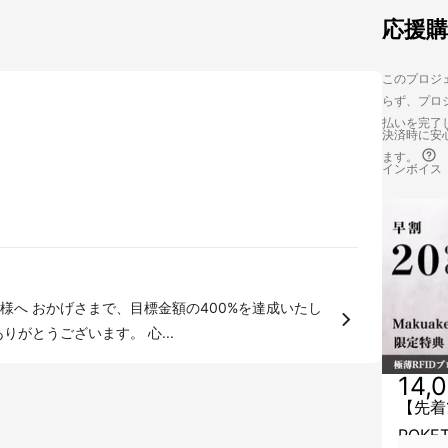
応援
このプロジェ
らず、プロジ
払いを完了
決済時に安心
ます。
インボイス
達成いたし
がとうございます。 心...
14,
【先着
POKET