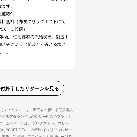
けます。
化粧箱付
送料無料（郵便クリックポストにて
ポストに投函）
文状況、使用部材の供給状況、製造工
都合等により出荷時期が遅れる場合
ます。
受付終了したリターンを見る
ke（マクアケ）」は、実行者の想いを応援購入
現するアタラシイものやサービスのプラット
す。このページは、 プロダクトカテゴリの
たPOKET FITに、待望のイタリアンレザー
』モデル新登場」プロジェクト詳細ページで