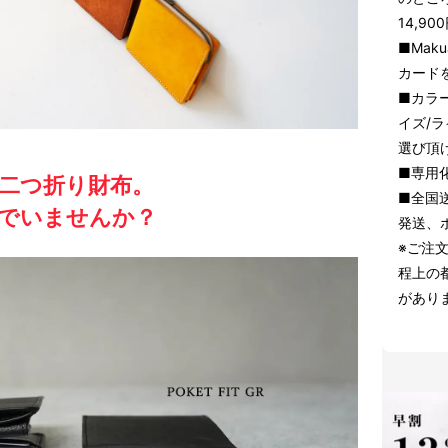
14,9
■Mak
カード
■カラ
イズ/
選び頂
■専用
二つ折り財布。
■全国
でいませんか？
発送、
※ご注
程上の
があり