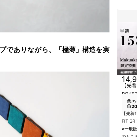
プでありながら、「極薄」構造を実
14,
【先着
POKET
の
2
【先着1
FIT G
※一般販
のところ