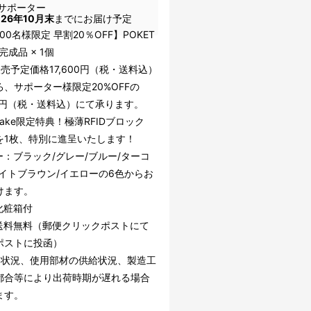
サポーター
026年10月末
までにお届け予定
00名様限定 早割20％OFF】POKET
R 完成品 × 1個
売予定価格17,600円（税・送料込）
ろ、サポーター様限定20%OFFの
00円（税・送料込）にて承ります。
uake限定特典！極薄RFIDブロック
を1枚、特別に進呈いたします！
ー：ブラック/グレー/ブルー/ターコ
ライトブラウン/イエローの6色からお
けます。
化粧箱付
送料無料（郵便クリックポストにて
ポストに投函）
文状況、使用部材の供給状況、製造工
都合等により出荷時期が遅れる場合
ます。