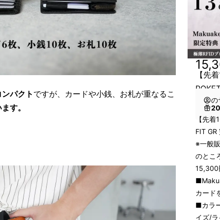
15,
【先着
POKET
コンパクト
ですが、カードや小銭、お札が重なるこ
の
います。
2
【先着1
FIT G
※一般販
のところ
15,3
■Mak
カード
■カラ
イズ/