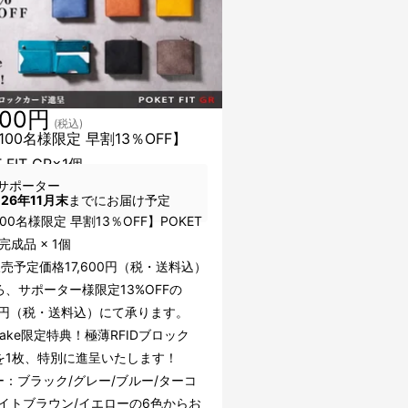
300円
(税込)
100名様限定 早割13％OFF】
 FIT GR×1個
サポーター
026年11月末
までにお届け予定
00名様限定 早割13％OFF】POKET
R 完成品 × 1個
売予定価格17,600円（税・送料込）
、サポーター様限定13%OFFの
00円（税・送料込）にて承ります。
uake限定特典！極薄RFIDブロック
を1枚、特別に進呈いたします！
ー：ブラック/グレー/ブルー/ターコ
ライトブラウン/イエローの6色からお