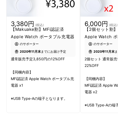
Apple社がサードパーティ製アクセサリと
iPod/iPad/iPhone/Apple Watchとの互換性を
3,380円
6,000円
保証することを示すものです。「MFiロゴ」
(税込)
(税込)
【Makuake割】MFi認証済
【2個セット割】
マークの付いた製品は、
Apple社によって互換
Apple Watch ポータブル充電器
Apple Watc
性と性能が認定されているとものです。
純正と
のサポーター
のサポーター
同レベルの性能により信頼してお使いいただけ
2020年11月末
までにお届け予定
2020年11月末
ま
る認証です。
通常販売予定3,850円の12%OFF
2個セット 通常販売予
22%OFF
【同梱内容】
MFi認証済 Apple Watch ポータブル充
【同梱内容】
電器 x1
MFi認証済 Apple 
電器 x2
※USB Type-Aの端子となります。
※USB Type-A