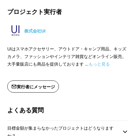
プロジェクト実行者
こうなってしまう前に・・・
株式会社UI
MFiライセンス品ではないものは「このアクセ
サリは使用できません」などのエラーメッセー
ジが出て、OSアップデート時に使用できなく
UIはスマホアクセサリー、アウトドア・キャンプ用品、キッズ
カメラ、ファッションやインテリア雑貨などオンライン販売。
なる恐れがあります。 Apple Watch用充電器
大手量販店にも商品を提供しております …
もっと見る
でも純正品以外のものや非ライセンス品では触
られないほど発熱したり、充電できなかった
り、100%まで充電できないなどの症状が発生
実行者にメッセージ
しています。
当プロダクトはAppleが定める厳しい条件とテ
よくある質問
ストをクリアしたものでござますので信頼して
お使いいただけます！
目標金額が集まらなかったプロジェクトはどうなります
か？