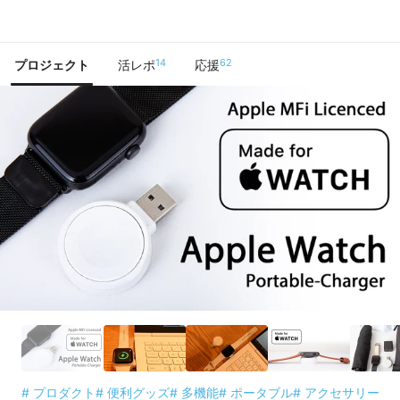
で手に入れよう
14
62
プロジェクト
活レポ
応援
# プロダクト
# 便利グッズ
# 多機能
# ポータブル
# アクセサリー