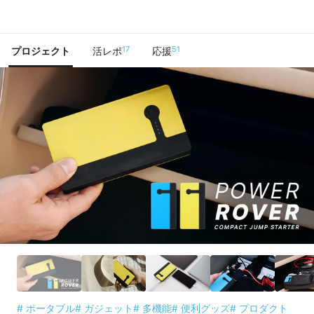
で手に入れよう
17
51
プロジェクト
活レポ
応援
# ポータブル
# ガジェット
# 多機能
# 便利グッズ
# プロダクト