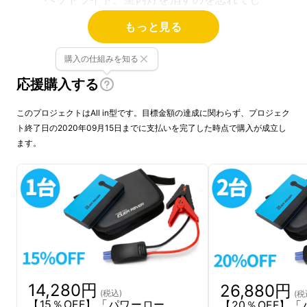
まった。 出勤しなければならないのに始動が
もっと見る
かからなくて。。。 どうすればいいか分から
ないし。。。
サービスセンター
に連絡したけ
購入の仕組みを知る
ど、一体いつ来るの？」
応援購入する
皆さんもこういう経験ありますか？
一体何故
このプロジェクトはAll in型です。目標金額の達成に関わらず、プロジェク
ト終了日の2020年09月15日までに支払いを完了した時点で購入が成立し
バッテリーが放電されるのですか。
ます。
14,280円
26,880円
(税込)
(税
【15％OFF】「パワーロー
【20％OFF】