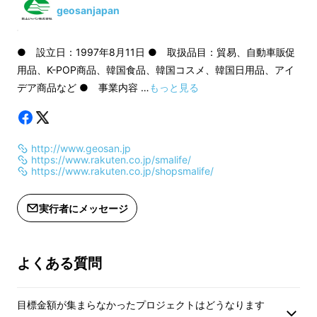
遅れる場合があります。
遅れる場合がありま
geosanjapan
ライトをつけたまま駐車した場合はもちろんで
す。
● 設立日：1997年8月11日 ● 取扱品目：貿易、自動車販促
用品、K-POP商品、韓国食品、韓国コスメ、韓国日用品、アイ
ドライブレコーダーを使う場合、常に電源を入
デア商品など ● 事業内容 …
もっと見る
れておくのですが。 このような場合もバッテ
リー上がりの大きな理由になります。 !
http://www.geosan.jp
このようにバッテリーが弱まってエンジンがか
https://www.rakuten.co.jp/smalife/
https://www.rakuten.co.jp/shopsmalife/
からない放電問題は、ロードサービスで多く発
生する件です。 急を要する状況でロードサー
実行者にメッセージ
ビスだけを待たないで
「パワーロバージャンプ
スターター」
皆さんの大切な時間を節約してく
ださい！
よくある質問
目標金額が集まらなかったプロジェクトはどうなります
『
パワー・ローバージャンプス