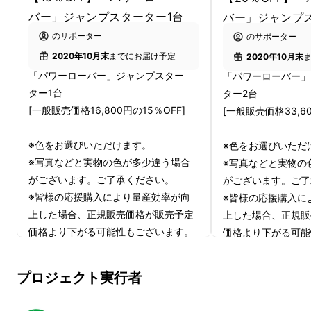
バー」ジャンプスターター1台
バー」ジャンプ
のサポーター
のサポーター
2020年10月末
までにお届け予定
2020年10月末
「パワーローバー」ジャンプスター
「パワーローバー」
ター1台
ター2台
[一般販売価格16,800円の15％OFF]
[一般販売価格33,60
※色をお選びいただけます。
※色をお選びいただ
※写真などと実物の色が多少違う場合
※写真などと実物の
がございます。ご了承ください。
がございます。ご了
※皆様の応援購入により量産効率が向
※皆様の応援購入に
上した場合、正規販売価格が販売予定
上した場合、正規販
価格より下がる可能性もございます。
価格より下がる可能
私の車の年式が古くないですか。 長時間使用
※デザイン・仕様は変更になる可能性
※デザイン・仕様は
した車だけでなく、長時間運転せずに放置され
もございます。ご了承ください。
もございます。ご了
プロジェクト実行者
た車もバッテリー上がりの危険性が高くなりま
※ご注文状況、使用部材の供給状況、
※ご注文状況、使用
す。
製造工程上の都合等により出荷時期が
製造工程上の都合等