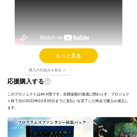
もっと見る
1〜4人で遊ぶ対戦&協力ゲームです。
購入の仕組みを知る
ゲーム好きな大人や、これからプログラムを習
応援購入する
う子供が楽しめるように作りました。
このプロジェクトはAll in型です。目標金額の達成に関わらず、プロジェク
プログラムにはたくさんの要素がありますが、
ト終了日の2022年03月20日までに支払いを完了した時点で購入が成立し
その中で最もゲームにしてみたい部分を
プログ
ます。
ラムズ
と名付けました。
カードを並べるだけで、実行の流れや条件分岐