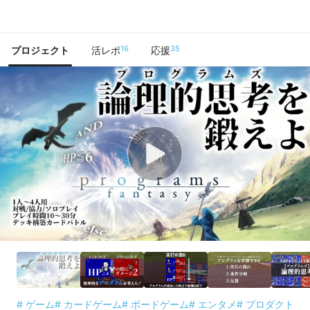
で手に入れよう
16
35
プロジェクト
活レポ
応援
# ゲーム
# カードゲーム
# ボードゲーム
# エンタメ
# プロダクト