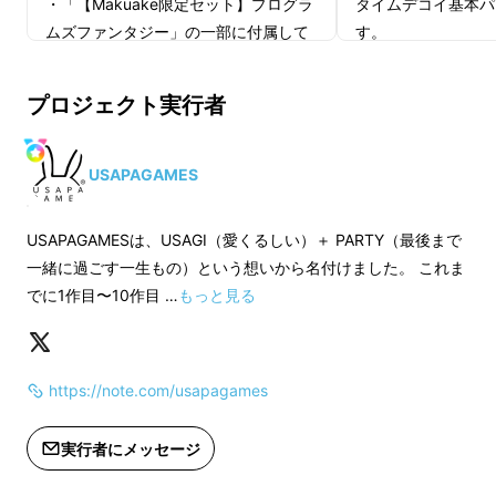
・「【Makuake限定セット】プログラ
タイムデコイ基本パ
す。
ムズファンタジー」の一部に付属して
す。
いる「拡張パック」と同様の商品で
リアルタイムデコ
・世界最速でお届けします。
す。
https://www.makua
プロジェクト実行者
・定価1500円＋送料手数料300円で
altimedecoy/
・オリジナルイラスト登場権やお名前掲載権な
す。
・「リアルタイムデ
どはMakuake限定リターンです。
は「USAPAGAM
USAPAGAMES
ンに付いています。
個人制作のため初版以降の再販も未定です。
前
・プログラムファン
USAPAGAMESは、USAGI（愛くるしい）＋ PARTY（最後まで
作
はご好評頂き、通販や一般流通への在庫が足
ません。
一緒に過ごす一生もの）という想いから名付けました。 これま
らず、Makuakeとゲームマーケットのみでの
・定価1500円＋送
でに1作目〜10作目 …
もっと見る
流通となりました。この機会を
お見逃しなく！
https://note.com/usapagames
実行者にメッセージ
1.
ファンタジーなガチバト