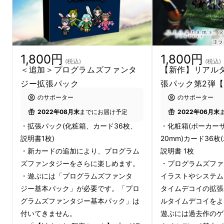
を組めます。
シンプルな遊びながら、対戦に勝つために論理
的な思考を鍛える事ができます。
1,800円
1,800円
(税込)
(税込)
＜追加＞プログラムズファンタ
【新作】リアル
ジー拡張パック
張パック第2弾
のサポーター
のサポーター
2022年08月末
までにお届け予定
2022年06月末
・拡張パック(化粧箱、カード36枚、
・化粧箱(ポーカー
説明書1枚)
20mm)カード36枚
・新カードの追加により、プログラム
説明書 1枚
ズファンタジーをさらに楽しめます。
・プログラムズファ
・遊ぶには「プログラムズファンタ
イラストやシステム
下記を実現します。
ジー基本パック」が必要です。「プロ
タイムデコイの拡張
グラムズファンタジー基本パック」は
ルタイムデコイをよ
・初版生産数を増やす事で低価格を実現しま
付いてきません。
遊ぶには過去作のゲ