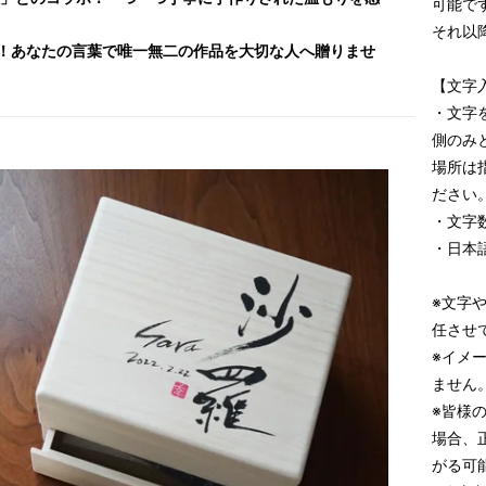
可能で
それ以
！あなたの言葉で唯一無二の作品を大切な人へ贈りませ
【文字
・文字
側のみ
場所は
ださい
・文字
・日本
※文字
任させ
※イメ
ません
※皆様
場合、
がる可