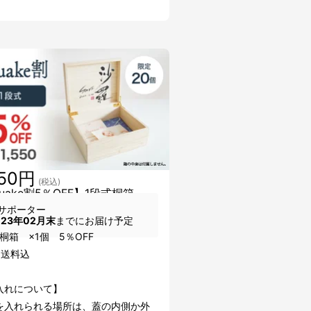
550円
(税込)
uake割5％OFF】1段式桐箱
サポーター
023年02月末
までにお届け予定
桐箱 ×1個 5％OFF
・送料込
入れについて】
を入れられる場所は、蓋の内側か外