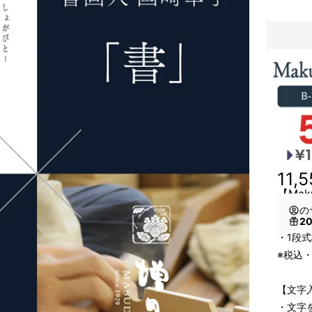
11,
【Mak
の
2
・1段式
※税込
【文字
・文字