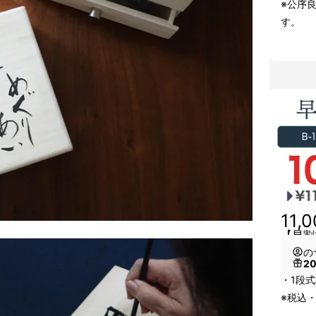
※公序
す。
11,
【早割
の
2
・1段式
※税込