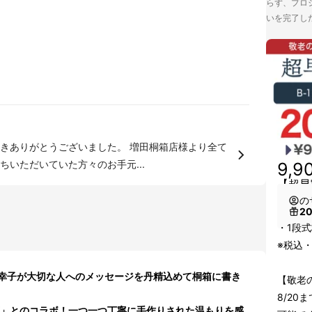
らず、プロジ
いを完了し
きありがとうございました。 増田桐箱店様より全て
いただいていた方々のお手元...
9,9
【超早
の
2
・1段式
※税込
幸子が大切な人へのメッセージを丹精込めて桐箱に書き
【敬老
8/2
店」とのコラボ！一つ一つ丁寧に手作りされた温もりを感