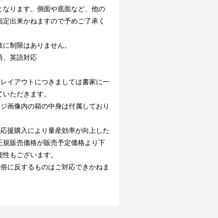
となります。側面や底面など、他の
指定出来かねますので予めご了承く
。
数に制限はありません。
語、英語対応
やレイアウトにつきましては書家に一
ていただきます。
ージ画像内の箱の中身は付属しており
。
の応援購入により量産効率が向上した
正規販売価格が販売予定価格より下
能性もございます。
良俗に反するものはご対応できかねま