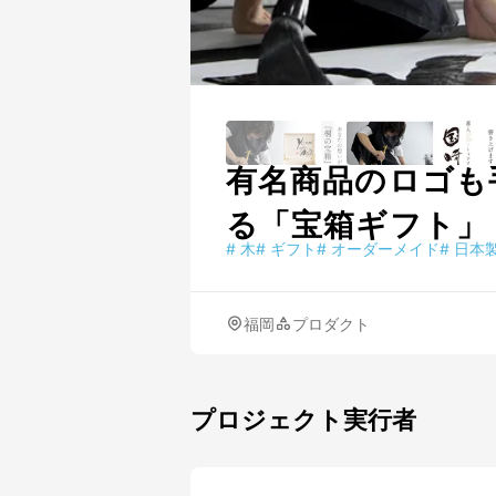
有名商品のロゴも
る「宝箱ギフト」
#
木
#
ギフト
#
オーダーメイド
#
日本
福岡
プロダクト
プロジェクト実行者