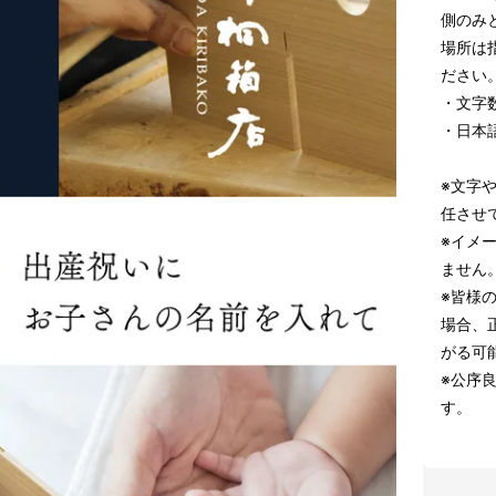
側のみ
場所は
ださい
・文字
・日本
※文字
任させ
※イメ
ません
※皆様
場合、
がる可
※公序
す。