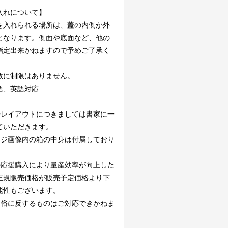
入れについて】
を入れられる場所は、蓋の内側か外
となります。側面や底面など、他の
指定出来かねますので予めご了承く
。
数に制限はありません。
語、英語対応
やレイアウトにつきましては書家に一
ていただきます。
ージ画像内の箱の中身は付属しており
。
の応援購入により量産効率が向上した
正規販売価格が販売予定価格より下
能性もございます。
良俗に反するものはご対応できかねま