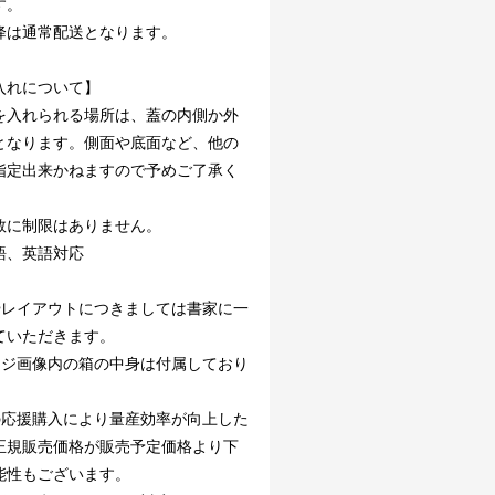
す。
降は通常配送となります。
入れについて】
を入れられる場所は、蓋の内側か外
となります。側面や底面など、他の
指定出来かねますので予めご了承く
。
数に制限はありません。
語、英語対応
やレイアウトにつきましては書家に一
ていただきます。
ージ画像内の箱の中身は付属しており
。
の応援購入により量産効率が向上した
正規販売価格が販売予定価格より下
能性もございます。