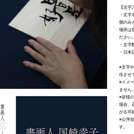
【文字
・文字
側のみ
場所は
ださい
・文字
・日本
※文字
任させ
※イメ
ません
※皆様
場合、
がる可
※公序
す。