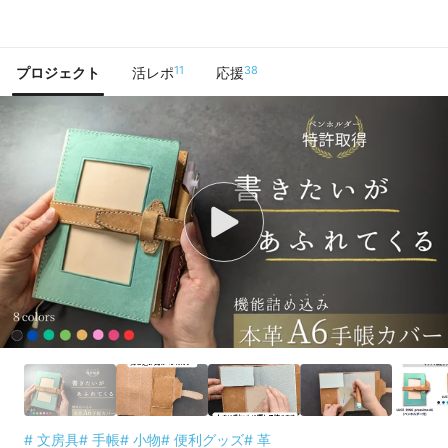
で手に入れよう
11
38
プロジェクト
活レポ
応援
# 文房具
# 手帳
# 小物
# 便利グッズ
# 革