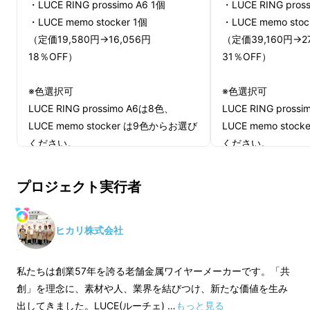
・LUCE RING prossimo A6 1個
・LUCE RING pros
・LUCE memo stocker 1個
・LUCE memo stoc
（定価19,580円→16,056円
（定価39,160円→2
18％OFF）
31％OFF）
※色選択可
※色選択可
LUCE RING prossimo A6は8色、
LUCE RING pross
LUCE memo stocker は9色からお選び
LUCE memo sto
ください。
ください。
prossimoと同じサイズの取り外しできるペン
適格請求書発行事業者登録番号：あ
適格請求書発行事
プロジェクト実行者
ホルダーが付いてくる他、
り
り
（適格請求書発行事業者登録番号の
（適格請求書発行
手帳とは別にちょこっとメモが出来る仕様や、
記載のあるインボイスが必要な場合
記載のあるインボイ
ヒカリ株式会社
マクアケ限定で超便利なメモホルダーLUCE
は、Makuakeメッセージにて実行者に
は、Makuakeメ
memo stocker（ルーチェメモストッカー）も
直接お問合せください）
直接お問合せくださ
付いてきます！
私たちは創業57年を誇る老舗金属ワイヤーメーカーです。「共
創」を理念に、素材や人、業界を結びつけ、新たな価値を生み
出してきました。LUCE(ルーチェ) …
もっと見る