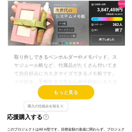
取り外しできるペンホルダーやメモパッド、ス
ケジュール帳など、付属品がたくさん付いてき
て自分好みにカスタマイズできるメモ帳です。
メモ好き、手帳好きの方から自分好みにカスタ
マイズ出来るのが楽しい！とお声をいただきま
もっと見る
した。
購入の仕組みを知る
この度、販売するのはLUCE RING prossimo
応援購入する
の第二弾、A6手帳カバー！
このプロジェクトはAll in型です。目標金額の達成に関わらず、プロジェク