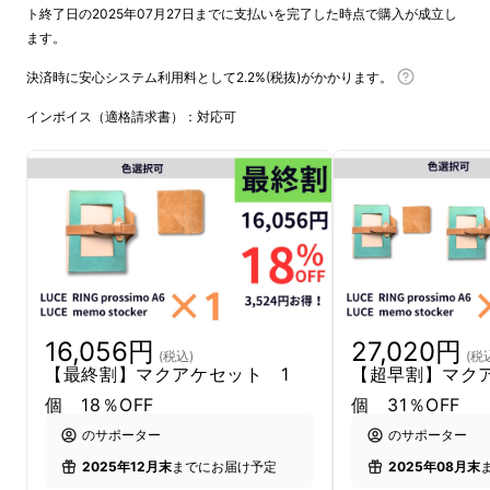
ト終了日の2025年07月27日までに支払いを完了した時点で購入が成立し
ます。
決済時に安心システム利用料として2.2%(税抜)がかかります。
インボイス（適格請求書）：対応可
A6サイズの手帳やノートを入れて使っていた
16,056円
27,020円
だけます。
(税込)
(税
【最終割】マクアケセット 1
【超早割】マク
個 18％OFF
個 31％OFF
のサポーター
のサポーター
2025年12月末
までにお届け予定
2025年08月末