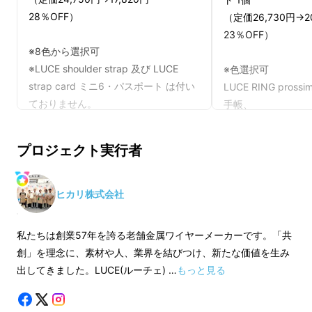
28％OFF）
（定価26,730円→
23％OFF）
※8色から選択可
※LUCE shoulder strap 及び LUCE
※色選択可
strap card ミニ6・パスポート は付い
LUCE RING pros
ておりません。
手帳、
同時に、「ミニ6サイズが欲しい」というお声
LUCE strap ca
も数多く頂戴しました。
いずれも8色からお
プロジェクト実行者
※LUCE shoulder
せん。
ヒカリ株式会社
私たちは創業57年を誇る老舗金属ワイヤーメーカーです。「共
創」を理念に、素材や人、業界を結びつけ、新たな価値を生み
出してきました。LUCE(ルーチェ) …
もっと見る