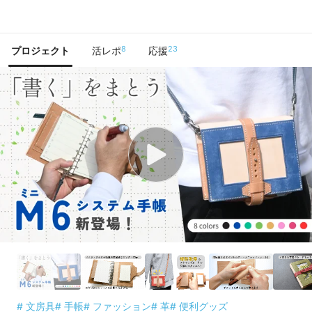
で手に入れよう
8
23
プロジェクト
活レポ
応援
# 文房具
# 手帳
# ファッション
# 革
# 便利グッズ