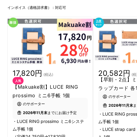
インボイス（適格請求書）：対応可
※穴付きのリフィルは付属しておりません。
※見本用リフィルサイズ：80㎜×126㎜
17,820円
20,582円
(税込)
(税
2026年は新たに、システム手帳に挑戦しまし
【早割・2点】ミ
人気
【Makuake割】LUCE RING
た。
ラップカード 各
prossimo ミニ6手帳 1個
初めて挑戦したM5サイズでは、大変嬉しいこ
のサポーター
のサポーター
とに889万円もの応援購入をいただきました！
2026年11月末
ま
2026年11月末
までにお届け予定
・LUCE RING pro
・LUCE RING prossimo ミニ6システ
ム手帳 1個
ム手帳 1個
・LUCE strap c
（定価24,750円→17,820円
ト 1個