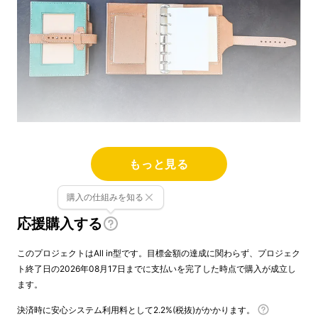
もっと見る
手帳ユーザーに人気の高いミニ6サイズのシス
テム手帳。
購入の仕組みを知る
コンパクトさと書きやすさのバランスがよく、
応援購入する
日常使いにも持ち運びにも適しています。
このプロジェクトはAll in型です。目標金額の達成に関わらず、プロジェク
ト終了日の2026年08月17日までに支払いを完了した時点で購入が成立し
ます。
決済時に安心システム利用料として2.2%(税抜)がかかります。