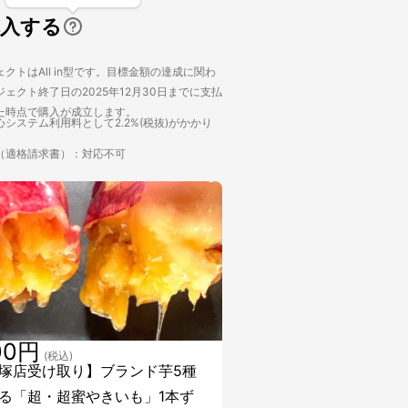
購入する
クトはAll in型です。目標金額の達成に関わ
ェクト終了日の2025年12月30日までに支払
た時点で購入が成立します。
システム利用料として2.2%(税抜)がかかり
（適格請求書）：対応不可
00円
(税込)
塚店受け取り】ブランド芋5種
る「超・超蜜やきいも」1本ず