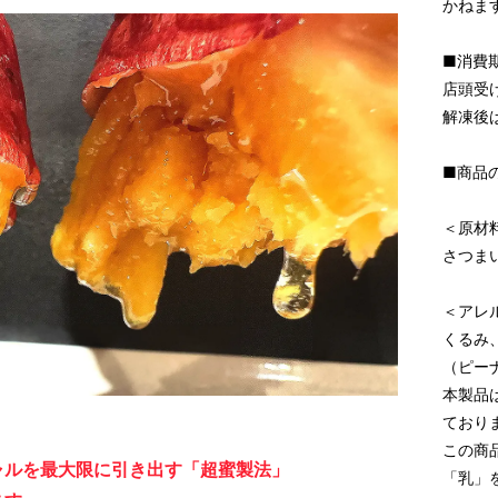
かねま
■消費
店頭受
解凍後
■商品
＜原材
さつま
＜アレ
くるみ
（ピー
本製品
ており
この商
ャルを最大限に引き出す「超蜜製法」
「乳」