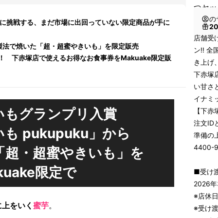
つセッ
の
が新たに挑戦する、まだ市場に出回っていない限定商品が手に
2
店舗受
蜜製法で焼いた「超・超蜜やきいも」を限定販売
ン!!
 下赤塚店で使えるお得なお食事券をMakuake限定販
き上げ
下赤塚
い甘さ
イナミ
いもグランプリ入賞
【下赤
注文I
 pukupuku」から
準備の
4400
「超・超蜜やきいも」を
kuake限定で
■受け
2026
※店休
に上をいく
蜜芋
。
※受け