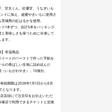
芋、甘太くん、紅優甘、うなぎいも
ランドに加え、超蜜やきいもに使用さ
る茨城県の紅はるかを使用。
ンド1本ずつ、合計5本をパッキング
度と美味しさを保つために冷凍して
します。
焼】常温商品
スイートのペーストで作った芋餡を
ナルの香ばしい生地に詰め込んだ
焼（いもがわやき）」10個分。
有効期限は2026年1月1日から6月
までとなります。
塚店店頭にて注文IDをお伝えいただ
赤塚店で利用できるチケットと交換
。