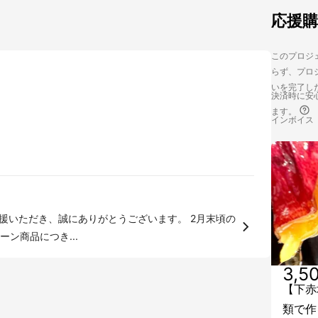
応援
このプロジェ
らず、プロジ
いを完了し
決済時に安心
ます。
インボイス
援いただき、誠にありがとうございます。 2月末頃の
ン商品につき...
3,5
【下赤
類で作