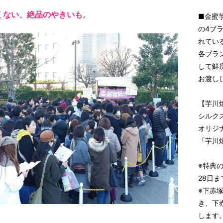
くない、絶品のやきいも
。
■金蜜
の4ブ
れてい
各ブラ
して鮮
お渡し
【芋川
シルク
オリジ
「芋川
※特典の
28日
※下赤
き、下
します