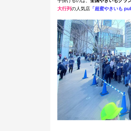
手掛けるのは、
全国やきいもグラ
大行列
の人気店
「超蜜やきいも pu