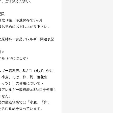
す。ご了承ください。
期限
け取り後、冷凍保存で3ヶ月
はお早めにお召し上がり下さい。
の原材料・食品アレルギー関連表記
料＞
いも（べにはるか）
ルギー義務表示8品目（えび、かに、
、小麦、そば、卵、乳、落花生
ナッツ））の使用について＞
はアレルギー義務表示8品目を使用し
ません。
品の製造場所では「小麦」「卵」
を含む食品を扱っています。