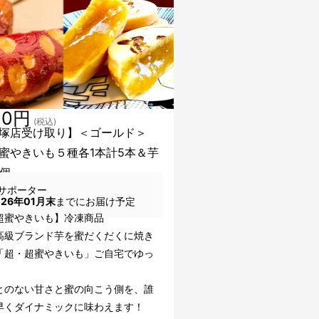
00円
(税込)
塚店受け取り】＜ゴールド＞
蜜やきいも５種各1本計5本＆芋
0個
サポーター
026年01月末
までにお届け予定
超蜜やきいも】冷凍商品
高級ブランド芋を蜜だくだくに焼き
「超・超蜜やきいも」ご自宅でゆっ
とのない甘さと蜜の向こう側を、誰
早くダイナミックに味わえます！