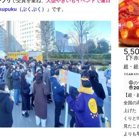
ンプリ
で受賞を重ね、
大型やきいもイベントで連日
kupuku（ぷくぷく）」
です。
5,5
【下赤
超・超
川焼1
の
2
【超・
全国の
上げた
くりと!!
見たこ
よりも