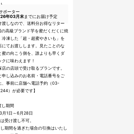
ト
サポーター
026年03月末
までにお届け予定
け渡しなので、送料分お得なリター
 全国の高級ブランド芋を蜜だくだくに焼
、冷凍した「超・超蜜やきいも」を
店にてお渡しします。見たことのな
と蜜の向こう側を、誰よりも早くダ
ックに味わえます！
塚店の店頭で受け取るプランです。
Dと申し込みのお名前・電話番号をご
上、事前に店舗へ電話予約（03-
-9244）が必要です】
渡し期間
年3月1日～6月28日
日は受け渡し不可。
渡し期間を過ぎた場合の引換はいたし