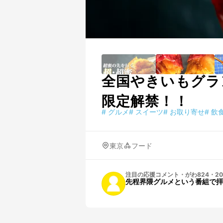
全国やきいもグラ
限定解禁！！
#
グルメ
#
スイーツ
#
お取り寄せ
#
飲
東京
フード
注目の応援コメント
・
がわ824
・
20
先程界隈グルメという番組で拝