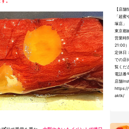
ます。
【店舗
「超蜜やき
塚店」
東京都練
営業時間
21:00
定休日
での店休
覧くだ
電話番号
店舗Ins
https:
aktk/