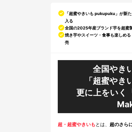
「超蜜やきいも pukupuku」
入る
全国の2025年産ブランド芋を超
焼き芋やスイーツ・食事も楽しめる！
売
全国やき
「超蜜やきいも
更に上をいく
Ma
超・超蜜やきいも
とは、
超のさら