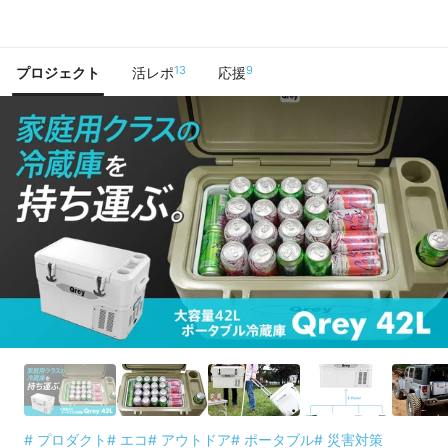
で手に入れよう
13
9
プロジェクト
活レポ
応援
# プロダクト
# エコ
# アウトドア
# ポータブル
# 災害対策