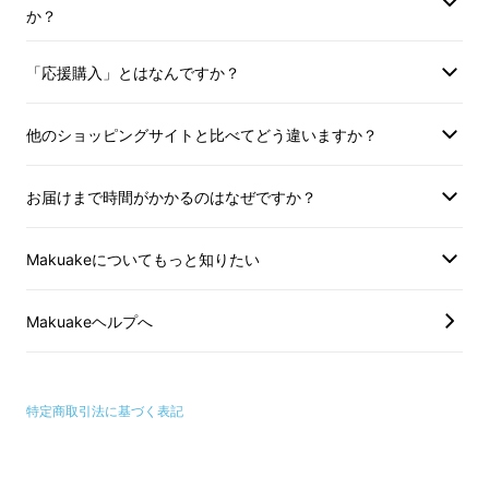
か？
一方で、「もっと大容量のポータブル冷蔵庫は
無いの？」という要望も頂戴いたしました。
「応援購入」とはなんですか？
そこで今回、42Lの大容量を誇る【Qrey
他のショッピングサイトと比べてどう違いますか？
42L】がついに完成！
お届けまで時間がかかるのはなぜですか？
Makuakeについてもっと知りたい
Makuakeヘルプへ
特定商取引法に基づく表記