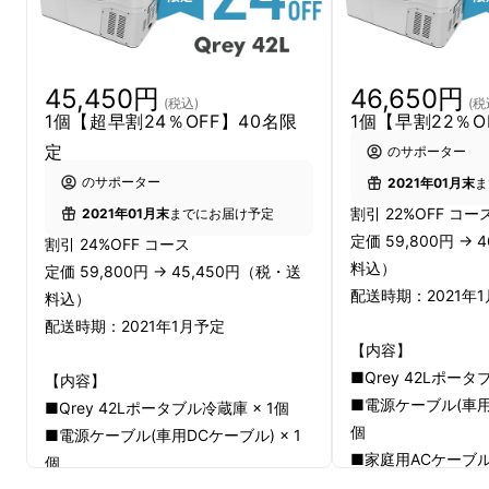
【Qrey （キューレイ）42L】は42L
の大容量を誇るコンプレッサー式の
ポータブル冷蔵庫。
45,450円
46,650円
(税込)
(税
1個【超早割24％OFF】40名限
1個【早割22％O
省エネ設計で
-18℃まで急速冷凍しま
定
のサポーター
す。
のサポーター
2021年01月末
ま
割引 22%OFF コー
2021年01月末
までにお届け予定
定価 59,800円 →
割引 24%OFF コース
料込）
定価 59,800円 → 45,450円（税・送
配送時期：2021年
料込）
配送時期：2021年1月予定
【内容】
■Qrey 42Lポータ
【内容】
■電源ケーブル(車用D
■Qrey 42Lポータブル冷蔵庫 × 1個
前回ご好評頂きました6Lの小型冷蔵庫に続い
個
■電源ケーブル(車用DCケーブル) × 1
■家庭用ACケーブル
て、42Lの大容量ポータブル冷蔵庫が登場！！
個
1個