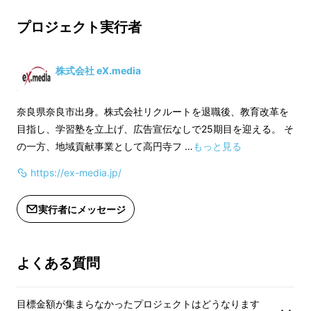
■家庭用ACケーブル&ACアダプター ×
■説明書 × 1個
1個
プロジェクト実行者
■説明書 × 1個
【カラー】
スノーホワイト
【カラー】
株式会社 eX.media
サンディカーキ
スノーホワイト
サンディカーキ
奈良県奈良市出身。株式会社リクルートを退職後、教育改革を
※カラーをお選びく
目指し、学習塾を立上げ、広告宣伝なしで25期目を迎える。 そ
※製造状況により出
※カラーをお選びください。
の一方、地域貢献事業として高円寺フ …
もっと見る
合、早急にご連絡致
※製造状況により出荷時期が遅れる場
https://ex-media.jp/
合、早急にご連絡致します。
実行者にメッセージ
弊社ではベンツやボルボなど欧州自動車メー
カーが車載用冷蔵庫として認定し、アメリカ宇
宙開発機関でも使用されるポータブル冷蔵庫
よくある質問
【Qrey 】シリーズを既に4機種販売し、皆様
から大変なご好評とご声援を頂きました。
目標金額が集まらなかったプロジェクトはどうなります