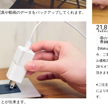
写真や動画のデータをバックアップしてくれます。
21,
【特別
の
2
（
【Mak
今、ご支
ル価格2
26％オ
頂きま
※ご注
により
す。
ことが出来ます。