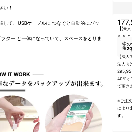
小さい！
177
に挿して、USBケーブルに つなぐと自動的にバッ
【法人
を５０
゙プター と一体になっていて、スペースをとりま
の
2
（
【法人
法人向け
295,
40％オ
て頂き
※ご注
により
す。