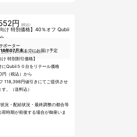
,552円
(税込)
向け 特別価格】40％オフ Qubii
台
サポーター
018年07月末
までにお届け予定
更新日:2018年09月28日）
向け 特別割引価格】
にQubii５０台をリテール価格
950円（税込）から
フ 118,398円値引きにてご提供させ
ます。（送料込）
文状況・配給状況・最終調整の都合等
出荷時期が前後する場合が御座いま