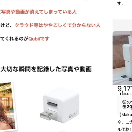
す。
9,1
【特別
の
2
（
【Mak
今、ご支
ル価格1