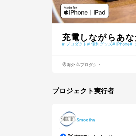
充電しながらあなた
#
プロダクト
#
便利グッズ
#
iPhone
#
海外
プロダクト
プロジェクト実行者
Smoothy