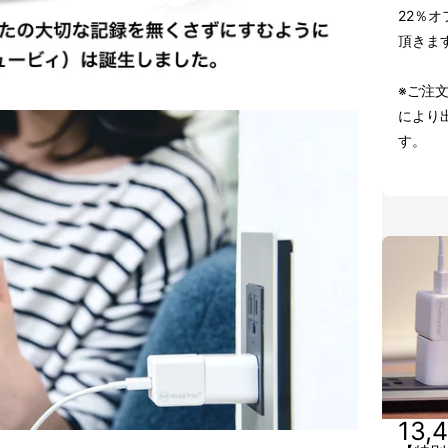
22％オ
頂きま
※ご注
により
す。
13,