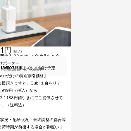
31円
(税込)
価格】20％オフ Qubiiを１台
サポーター
018年07月末
までにお届け予定
更新日:2018年07月23日）
uakeだけの特別割引価格】
援頂きますと、Qubii１台をリテー
,919円（税込）から
フ 1,188円値引きにてご提供させて
す。（送料込）
文状況・配給状況・最終調整の都合等
出荷時期が前後する場合が御座いま