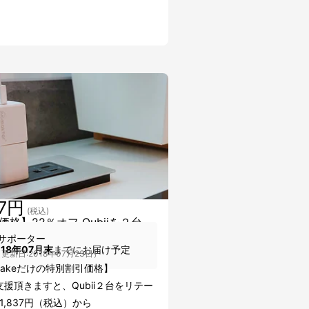
77円
(税込)
価格】22％オフ Qubiiを２台
サポーター
018年07月末
までにお届け予定
更新日:2018年07月23日）
uakeだけの特別割引価格】
援頂きますと、Qubii２台をリテー
1,837円（税込）から