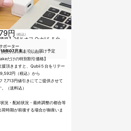
879円
(税込)
価格】26％オフ Qubiiを５台
サポーター
018年07月末
までにお届け予定
更新日:2018年07月23日）
uakeだけの特別割引価格】
援頂きますと、Qubii５台をリテー
9,592円（税込）から
フ 7,713円値引きにてご提供させて
す。（送料込）
文状況・配給状況・最終調整の都合等
出荷時期が前後する場合が御座いま