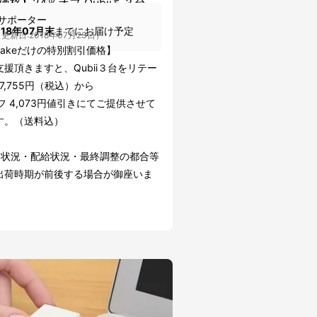
価格】24％オフ Qubiiを３台
サポーター
018年07月末
までにお届け予定
更新日:2018年07月23日）
uakeだけの特別割引価格】
援頂きますと、Qubii３台をリテー
7,755円（税込）から
フ 4,073円値引きにてご提供させて
す。（送料込）
文状況・配給状況・最終調整の都合等
出荷時期が前後する場合が御座いま