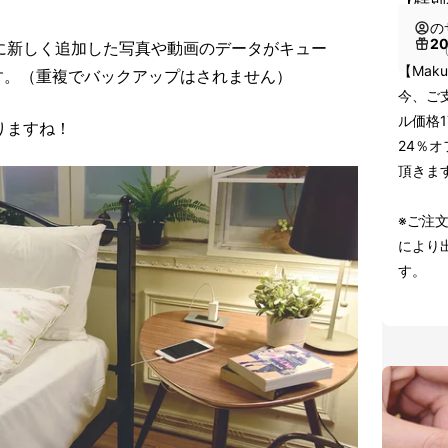
【特別
の
2
動的に新しく追加した写真や動画のデータがキュー
（
【Mak
す。（重複でバックアップはされません）
今、ご支
ル価格1
なりますね！
24％オ
頂きま
※ご注
により
す。