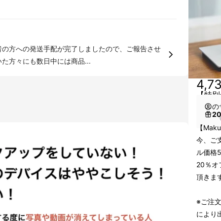
て頂いた方々にも数日中には商品...
4,7
【特別
の
2
（
【Mak
今、ご支
ル価格5
20％オ
頂きま
※ご注
により