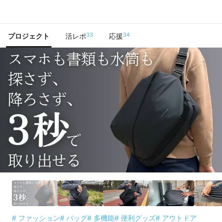
で手に入れよう
33
34
プロジェクト
活レポ
応援
# ファッション
# バッグ
# 多機能
# 便利グッズ
# アウトドア