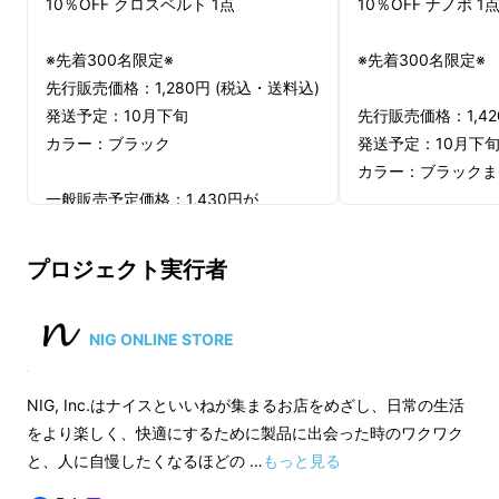
10％OFF クロスベルト 1点
10％OFF ナノポ 1
※先着300名限定※
※先着300名限定※
先行販売価格：1,280円 (税込・送料込)
発送予定：10月下旬
先行販売価格：1,42
カラー：ブラック
発送予定：10月下
カラー：ブラックま
一般販売予定価格：1,430円が
一般販売予定価格：1
【10%OFF】150円割引の
プロジェクト実行者
1,280円で応援購入可能です。
【10%OFF】160
1,420円で応援購
※30日間全額返金保証
NIG ONLINE STORE
※2年間無償製品保証
※30日間全額返金保
※ 消費税込み
※2年間無償製品保
NIG, Inc.はナイスといいねが集まるお店をめざし、日常の生活
※ 送料は全国一律無料
※ 消費税込み
をより楽しく、快適にするために製品に出会った時のワクワク
※ 割引率は販売予定価格に送料を含む
※ 送料は全国一律無
と、人に自慢したくなるほどの …
もっと見る
合計金額に対するものです。
※ 割引率は販売予