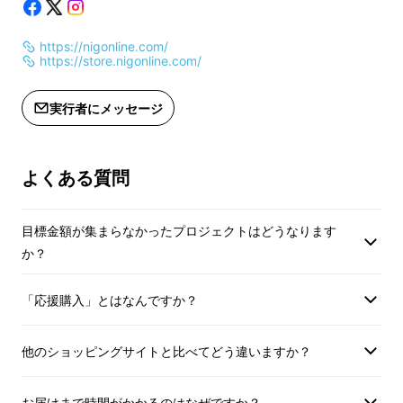
※デザイン・仕様は変更になる可能性
合計金額に対するも
もございます。ご了承ください。
※デザイン・仕様は
https://nigonline.com/
※ご注文状況、使用部材の供給状況、
もございます。ご了
https://store.nigonline.com/
製造工程上の都合等により出荷時期が
※ご注文状況、使用
遅れる場合があります。
製造工程上の都合等
実行者にメッセージ
※皆様の応援購入により量産効率が向
遅れる場合がありま
上した場合、正規販売価格が販売予定
※皆様の応援購入に
価格より下がる可能性もございます。
上した場合、正規販
よくある質問
※適格請求書発行事業者登録番号：あ
価格より下がる可能
り
※適格請求書発行事
（適格請求書発行事業者登録番号の記
り
目標金額が集まらなかったプロジェクトはどうなります
載のあるインボイスが必要な場合は、
（適格請求書発行事
か？
Makuakeメッセージにて実行者に直接
載のあるインボイス
お問合せください）
Makuakeメッセ
「応援購入」とはなんですか？
お問合せください）
他のショッピングサイトと比べてどう違いますか？
お届けまで時間がかかるのはなぜですか？