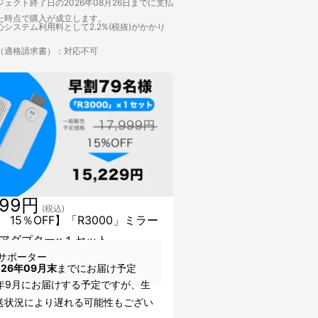
ェクト終了日の2026年08月26日までに支払
た時点で購入が成立します。
システム利用料として2.2%(税抜)がかかり
（適格請求書）：対応不可
299円
(税込)
 15％OFF】「R3000」ミラー
アダプター×１セット
サポーター
026年09月末
までにお届け予定
6年9月にお届けする予定ですが、生
送状況により遅れる可能性もござい