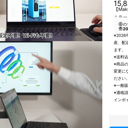
15,
【Mak
ミラー
の
2
※202
産、配
ます。
※送料
※商品
変更に
ださい
※一般販
※適格
インボ