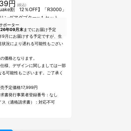
839円
(税込)
uake割 12％OFF】「R3000」
リングアダプター×１セット
サポーター
026年09月末
までにお届け予定
6年9月にお届けする予定ですが、生
送状況により遅れる可能性もござい
込の価格となります。
の仕様、デザインに関しましては一部
なる可能性もございます。ご了承く
。
売予定価格17,999円
請求書発行事業者登録番号：なし
イス（適格請求書）：対応不可