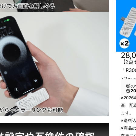
28,
【2点
「R3
×2セ
の
2
※202
産、配
ます。
※送料
※商品
変更に