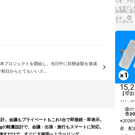
らず、プロジ
いを完了し
決済時に安心
ます。
インボイス
より本プロジェクトを開始し、当日中に目標金額を達成
初日からとてもいいス...
15,
【早割
リング
の
2
設計。会議もプライベートもこれ1台で即接続・即表示。
※202
7gの軽量設計で、会議・出張・旅行もスマートに対応。
産、配
挿すだけで、すぐに大画面へミラーリング。