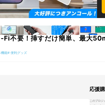
-Fi不要！挿すだけ簡単、最大5
多機能
#
便利グッズ
応援
このプロジェ