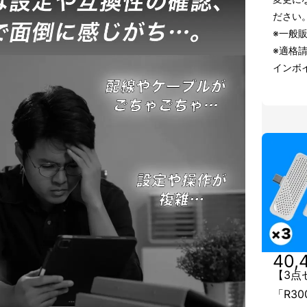
ださい
※一般販
※適格
インボ
40,
【3点
「R3