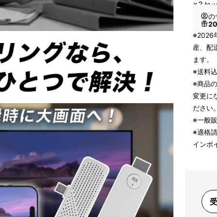
×3セ
の
2
※202
産、配
ます。
※送料
※商品
変更に
ださい
※一般販
※適格
インボ