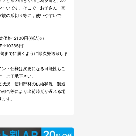
ップと爪の向きが同じ為皮膚と爪の
やすいです。そこで，お子さん 高
家族の爪切り等に，使いやすいで
売価格12100円(税込)の
F→10285円]
中旬までに届くように順次発送致しま
イン・仕様は変更になる可能性もご
す ご了承下さい。
文状況 使用部材の供給状況 製造
の都合等により出荷時期が遅れる場
ります。