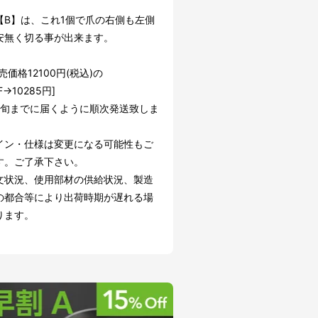
【B】は、これ1個で爪の右側も左側
安無く切る事が出来ます。
売価格12100円(税込)の
F→10285円]
中旬までに届くように順次発送致しま
イン・仕様は変更になる可能性もご
す。ご了承下さい。
文状況、使用部材の供給状況、製造
の都合等により出荷時期が遅れる場
ります。