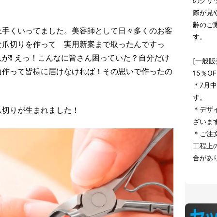
のグリ
際が見
齢のご
上手くいってました。美容師として日々多くのお客
す。
な爪切りを作って 実用新案まで取ったんですっ
が❗️ えっ！こんなに皆さん困っていた？自分だけ
[一般販
山作って皆様に届けなければ！その思いで作ったの
15％OF
＊7月
す。
＊デザ
爪切りが生まれました！
ざいま
＊ご注
工程上
合があ