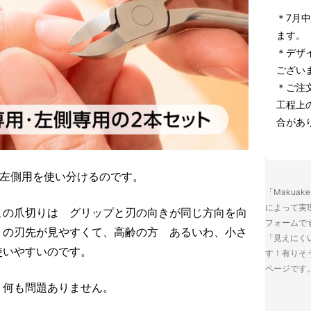
＊7月
ます。
＊デザ
ござい
＊ご注
工程上
合があ
と左側用を使い分けるのです。
「Makua
によって実
この爪切りは グリップと刃の向きが同じ方向を向
フォームで
りの刃先が見やすくて、高齢の方 あるいわ、小さ
「見えにく
使いやすいのです。
す！有りそ
ページです
、何も問題ありません。