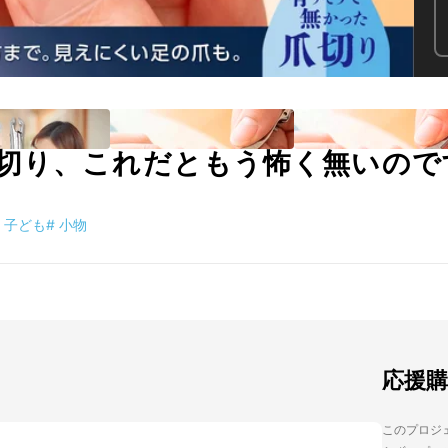
切り、これだともう怖く無いので
子ども
#
小物
応援
このプロジェ