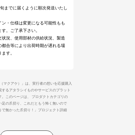
中旬までに届くように順次発送いたし
イン・仕様は変更になる可能性もも
ます。ご了承下さい。
文状況、使用部材の供給状況、製造
の都合等により出荷時期が遅れる場
ります。
ke（マクアケ）」は、実行者の想いを応援購入
現するアタラシイものやサービスのプラット
す。このページは、 プロダクトカテゴリの
い足の爪切り、これだともう怖く無いので
うで無かった爪切り！」プロジェクト詳細
。