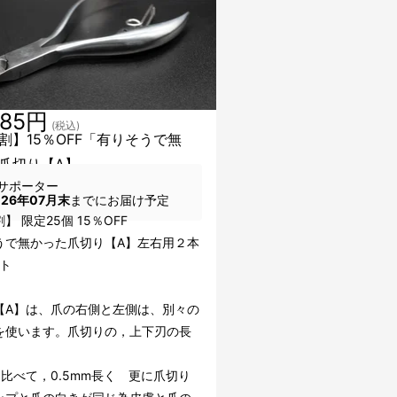
285円
(税込)
割】15％OFF「有りそうで無
爪切り【A】
サポーター
026年07月末
までにお届け予定
】 限定25個 15％OFF
うで無かった爪切り【A】左右用２本
ット
【A】は、爪の右側と左側は、別々の
を使います。爪切りの，上下刃の長
に比べて，0.5mm長く 更に爪切り