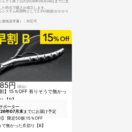
ェクト終了日の2026年06月08日までに支
した時点で購入が成立します。
システム利用料として2.2%(税抜)がかかり
（適格請求書）：対応可
285円
(税込)
割】15％OFF 有りそうで無かっ
り【B】
サポーター
026年07月末
までにお届け予定
】 限定50個 15％OFF
うで無かった爪切り【B】