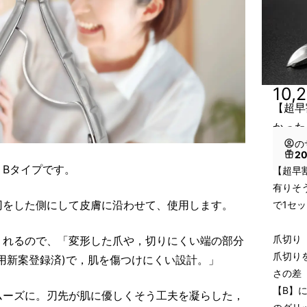
10,
【超早
かった
の
2
Bタイプです。
【超早割
有りそ
刃をした側にして皮膚に沿わせて、使用します。
で1セ
爪切り
くれるので、「変形した爪や，切りにくい端の部分
爪切り
用新案登録済)で，肌を傷つけにくい設計。」
さの差
【B】
ムーズに。刃先が肌に優しくそう工夫を凝らした，