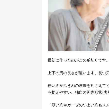
最初に作ったのがこの爪切りです。
上下の刃の長さが違います、長い
長い刃が爪きわの皮膚を押さえて
も捉えやすい。独自の刃先形状(実
「厚い爪やカーブのつよい爪もス