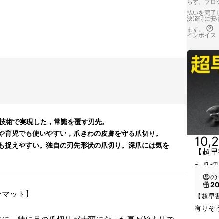
らず、プロジ
払いを完了
決済時に安心
ます。
インボイス
の技術で実現した，常識を覆す刃先。
や育児でも使いやすい，爪きわの皮膚を守る爪切り。
10,
も捉えやすい。独自の刃先形状の爪切り。深爪には気を
【超早
た爪切
の
2
ーマット】
【超早割
有りそ