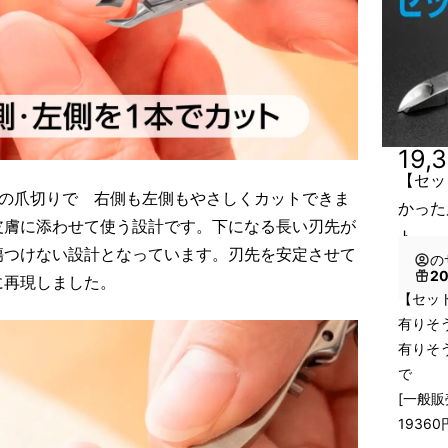
19,
【セッ
つの爪切りで 右側も左側もやさしくカットできま
かった
皮膚に添わせて使う設計です。下になる長い刃先が
ト
傷つけない設計となっています。刃先を安定させて
の
2
に再現しました。
【セット
有りそ
有りそ
で
[一般販
19360