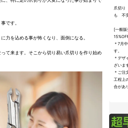
共に、特に足の爪切りが大変になった事が始まりで
爪切り
も 不
う事です。
[一般販
15%OF
りに力を込める事が怖くなり、面倒になる。
＊7月
す。
なって来ます。そこから切り易い爪切りを作り始め
＊デザ
ざいま
＊ご注
工程上
合があ