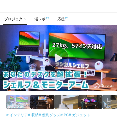
で手に入れよう
42
12
プロジェクト
活レポ
応援
# インテリア
# 収納
# 便利グッズ
# PC
# ガジェット