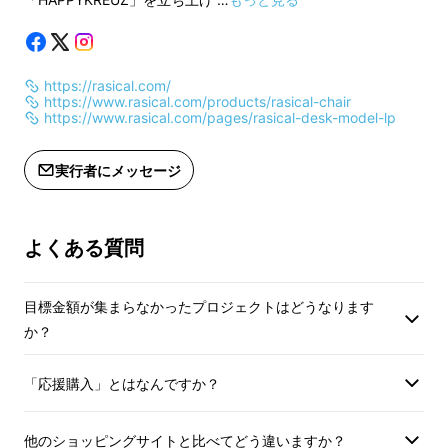
整理しているつもりでも、気づくと配線やイヤ
ホン類で、散らかっていくデスクに限界を感じ
https://rasical.com/
https://www.rasical.com/products/rasical-chair
ていませんか？
https://www.rasical.com/pages/rasical-desk-model-lp
狭いとはいっても、デスクまで買い替えるのは
実行者にメッセージ
難しいし、モニターアームで浮かせても、机上
の整理はイマイチ整わない。そんなお悩みを解
決するために、ラシカルが新製品をご提案しま
よくある質問
す。
目標金額が集まらなかったプロジェクトはどうなります
か？
「応援購入」とはなんですか？
他のショッピングサイトと比べてどう違いますか？