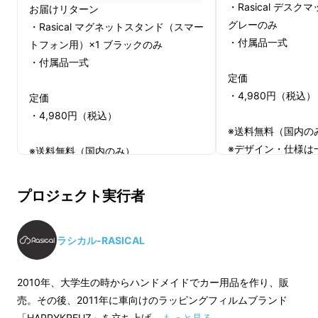
・Rasical デスク
お届けリターン
グレーのみ
・Rasical マグネットスタンド（スマー
・付属品一式
トフォン用）×1 ブラックのみ
・付属品一式
定価
・4,980円（税込）
定価
・4,980円（税込）
※送料無料（国内の
※デザイン・仕様は
※送料無料（国内のみ）
能性があります。
※デザイン・仕様は一部変更になる可
※注文状況、使用素
能性があります。
プロジェクト実行者
造工程上の状況等に
※注文状況、使用素材の供給状況、製
遅れる場合がありま
造工程上の状況等により、出荷時期が
遅れる場合があります。
ラシカル-RASICAL
2010年、大学生の時からハンドメイドでカー用品を作り、販
売。その後、2011年に車向けのラッピングフィルムブランド
「HAPPYKREUZ」を立ち上げ …
もっと見る