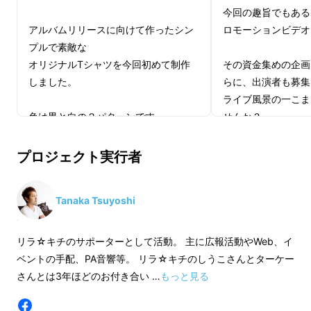
PRICE：2,000円（without tax）
今回の趣旨でもある
アルバムリリースに向けて作ったシン
ロモーションビデオ
曲目：
プルで素敵な
オリジナルTシャツを今回初めて制作
その資金集めの企画
1．Lily
しました。
らに、出演者も募集
ライブ風景の一こま
2．Kill Two Birds
色は黒と白の２パターンです。
せんか？
リリースライブ会場でも販売予定です
3．Aves
が
私たちも初めてのP
プロジェクト実行者
先行販売でしたらサイズもカラーも選
残る思い出のビデオ
4．ハバナ My 傘
べるので
す。一緒に私たちを
Tanaka Tsuyoshi
お得ですよ
い！エキストラだけ
5．月と金星
や編集さん次第でア
※ご希望のサイズや色が無くなる場合
ともあるかも！！
リラ☆キチのサポーターとして活動。 主に広報活動やWeb、イ
6．High Life
がございます。
ベントの手配、PA音響等。 リラ☆キチのしうこさんとターケー
その場合はご連絡いたします。
撮影時期（予定）20
さんとは3年ほどのお付き合い …
もっと見る
サイズはS/M/L/LL
間。北谷町での撮影
7．Morning Bird
カラー WHITE / BLACK
撮影予定曲 kill two b