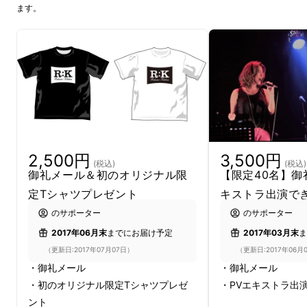
ます。
2,500円
3,500円
(税込)
(税込)
御礼メール＆初のオリジナル限
【限定40名】御
定Tシャツプレゼント
キストラ出演で
【初のファーストアルバム『AVES』】
のサポーター
のサポーター
タイトルのAVES(アべス)は、スペイン語で鳥
2017年06月末
までにお届け予定
2017年03月末
ま
の意。
（更新日:2017年07月07日）
（更新日:2017年06月
・御礼メール
・御礼メール
RELEASE：2017年1月25日
・初のオリジナル限定Tシャツプレゼ
・PVエキストラ出
ント