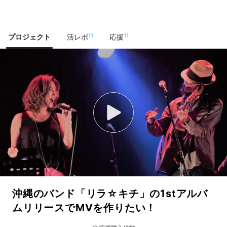
で手に入れよう
11
11
プロジェクト
活レポ
応援
沖縄のバンド「リラ☆キチ」の1stアルバ
ムリリースでMVを作りたい！