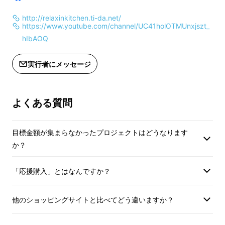
となっております。
あちゃんの空
8．緑の海
http://relaxinkitchen.ti-da.net/
https://www.youtube.com/channel/UC41holOTMUnxjszt_
数に限りがあるんで早い者勝ちですよ
9．ばあちゃんの空
hIbAOQ
～
ご自宅まで郵送可能です。
**********************
実行者にメッセージ
スペイン調でヨーロッパの街並みを連想させる
よくある質問
タイトル曲
Aves(M-3)を始め、冒頭からciucoの超ハイ
トーンボイスが
目標金額が集まらなかったプロジェクトはどうなります
か？
炸裂するKill Two Birds(M-2)、読谷で作られ
た三線と
「応援購入」とはなんですか？
ウクレレを掛け合わせた楽器「サンレレ」が印
象的な
他のショッピングサイトと比べてどう違いますか？
ボサノバ調のMorning Bird(M-7)などのタイト
ルからも