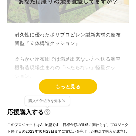
耐久性に優れたポリプロピレン製新素材の座布
団型『立体構造クッション』
柔らかい座布団では満足出来ない方へ送る航空
機製造現場生まれの「へたらない」軽量クッ
ション。
もっと見る
ビジネスシーンは勿論、キャンプ・ピクニッ
ク・釣りなどアウトドアレジャーのお供にもオ
購入の仕組みを知る
ススメです
応援購入する
このプロジェクトはAll in型です。目標金額の達成に関わらず、プロジェク
ト終了日の2023年10月23日までに支払いを完了した時点で購入が成立し