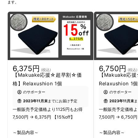
ます。
6,375円
6,750円
(税込)
(税込)
【Makuake応援☆超早割☆価
【Makuake
格】Relaxushion 1個
Relaxushion 1個
のサポーター
のサポーター
2023年11月末
までにお届け予定
2023年11月末
ま
一般販売予定価格より1125円もお得
一般販売予定価格よ
7,500円 → 6,375円 【15%off】
7,500円 → 6,750円
～製品内容～
～製品内容～