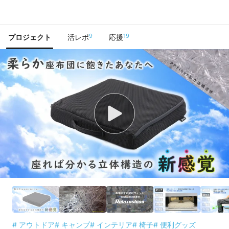
で手に入れよう
9
19
プロジェクト
活レポ
応援
# アウトドア
# キャンプ
# インテリア
# 椅子
# 便利グッズ