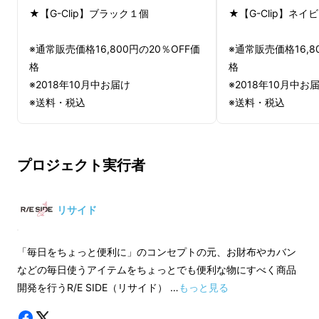
★【G-Clip】ブラック１個
★【G-Clip】ネイ
※通常販売価格16,800円の20％OFF価
※通常販売価格16,8
格
格
※2018年10月中お届け
※2018年10月中お
※送料・税込
※送料・税込
マネークリップってとっても便利で格好良いの
に、
カードが２〜３枚しか入らないし小銭も入
プロジェクト実行者
らない！
結局別でカードケースやコインケースを持って
リサイド
しまう、そんな方多いのではないでしょうか？
「毎日をちょっと便利に」のコンセプトの元、お財布やカバン
そんな
マネークリップのデメリットを解消すべ
などの毎日使うアイテムをちょっとでも便利な物にすべく商品
く開発
したのがこの
【G-Clip】。
開発を行うR/E SIDE（リサイド） …
もっと見る