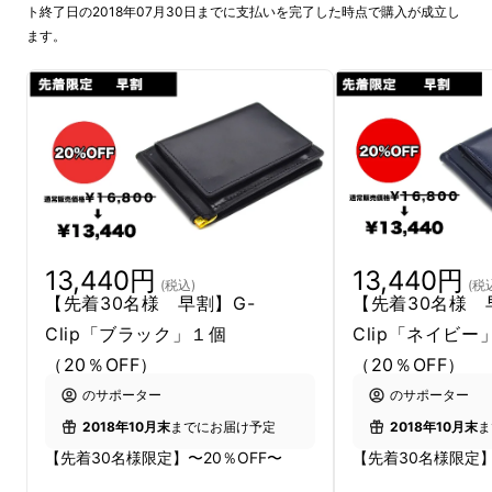
ト終了日の2018年07月30日までに支払いを完了した時点で購入が成立し
ます。
皆様、初めまして。
13,440円
13,440円
”毎日をちょっと便利に”する革製品を開発して
(税込)
(税
【先着30名様 早割】G-
【先着30名様 
おります、R/E SIDE(リサイド)と申します。
Clip「ブラック」１個
Clip「ネイビー
（20％OFF）
（20％OFF）
のサポーター
のサポーター
2018年10月末
までにお届け予定
2018年10月末
ま
【先着30名様限定】〜20％OFF〜
【先着30名様限定】