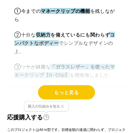
①今までの
マネークリップの機能
を残しなが
ら
②十分な
収納力
を備えているにも関わらず
コ
ンパクトなボディー
でシンプルなデザインの
上、
③ツヤが綺麗な
「ガラスレザー」を使ったマ
ネークリップ【G-Clip】
を開発致しました。
もっと見る
購入の仕組みを知る
応援購入する
このプロジェクトはAll in型です。目標金額の達成に関わらず、プロジェク