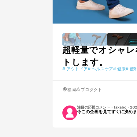
超軽量でオシャレ
トします。
#
アウトドア
#
ヘルスケア
#
健康
#
便
福岡
プロダクト
注目の応援コメント
・
taxabo
・
202
今この企画を見てすぐに決めま