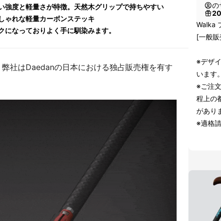
の
い強度と軽量さが特徴。天然木グリップで持ちやすい
2
しゃれな軽量カーボンステッキ
Walk
クになっておりよく手に馴染みます。
[一般販
※デザ
弊社はDaedanの日本における独占販売権を有す
います
※ご注
程上の
があり
※適格