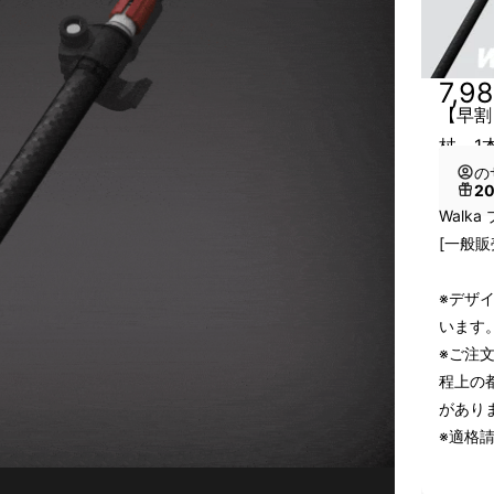
7,9
【早割
杖 1
の
2
Walk
[一般販
※デザ
います
※ご注
程上の
があり
※適格