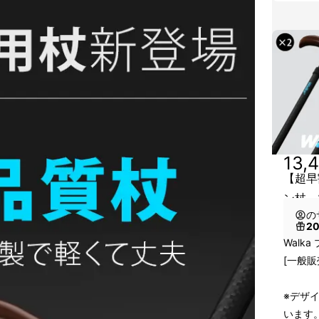
13,
【超早
ン杖 
の
2
Walk
[一般販
※デザ
います