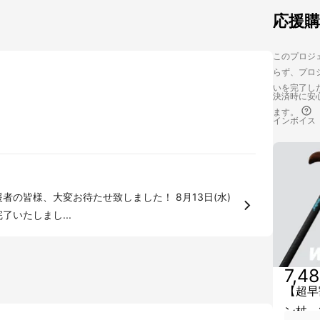
応援
このプロジェ
らず、プロジ
いを完了し
決済時に安心
ます。
インボイス
様、大変お待たせ致しました！ 8月13日(水)
いたしまし...
7,4
【超早
ン杖 