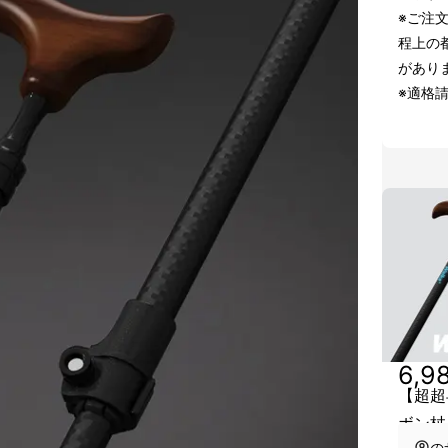
※ご注
程上の
があり
※適格
6,9
【超超
ボン杖
の