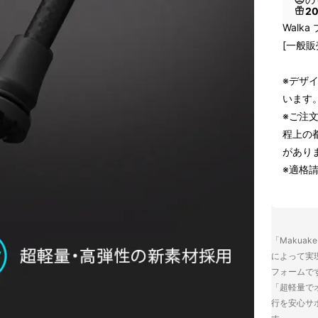
2
Walk
[一般販
※デザ
います
※ご注
程上の
があり
※適格
「Makua
によって実
フォームで
「超軽量で
行を安心サ