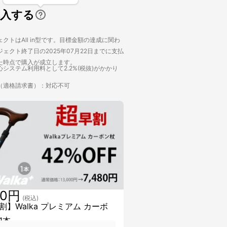
購入する
クトはAll in型です。目標金額の達成に関わ
ェクト終了日の2025年07月22日までに支払
た時点で購入が成立します。
システム利用料として2.2%(税抜)がかかり
（適格請求書）：対応不可
80円
(税込)
割】Walka プレミアム カーボ
1本