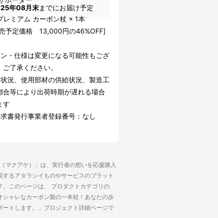
025年08月末
までにお届け予定
a プレミアム カーボン杖 × 1本
売予定価格 13,000円の46%OFF]
イン・仕様は変更になる可能性もござ
。ご了承ください。
文状況、使用部材の供給状況、製造工
都合等により出荷時期が遅れる場合
ます
請求書発行事業者登録番号：なし
ke（マクアケ）」は、実行者の想いを応援購入
現するアタラシイものやサービスのプラット
す。このページは、 プロダクトカテゴリの
オシャレなカーボン製の一本杖！あなたの歩
ポートします。」プロジェクト詳細ページで