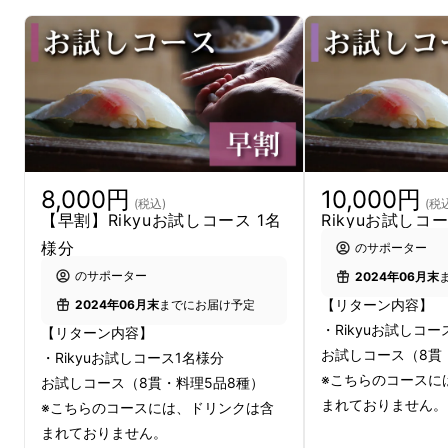
40年料理人を務めてきた大将が、
全国から
旬
の鮮魚を厳選し、旨味を極限まで引き出した熟
成鮨は、初めての方はもちろん、四季で変わる
コース内容は毎回新鮮な気持ちで満足していた
だけると、常連のお客様にもご評判いただいて
おります。
8,000円
10,000円
(税込)
(税
【早割】Rikyuお試しコース 1名
Rikyuお試しコ
完全予約制のコースのみとなっており、
「他で
様分
のサポーター
は食べられないお寿司の体験をしてほしい」
と
のサポーター
2024年06月末
いう大将の想いから、シャンパン・ワインにも
【リターン内容】
2024年06月末
までにお届け予定
合う特別なコースに仕上げました。
・Rikyuお試しコー
【リターン内容】
お試しコース（8貫
・Rikyuお試しコース1名様分
※こちらのコースに
お試しコース（8貫・料理5品8種）
まれておりません。
※こちらのコースには、ドリンクは含
まれておりません。