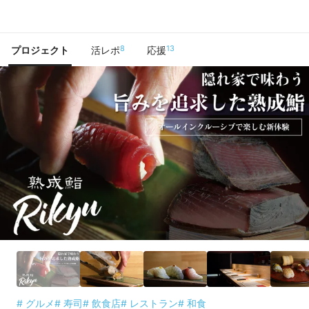
で手に入れよう
8
13
プロジェクト
活レポ
応援
# グルメ
# 寿司
# 飲食店
# レストラン
# 和食