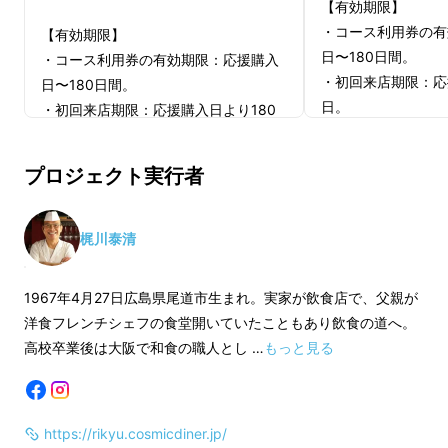
【有効期限】
・コース利用券の有
【有効期限】
日〜180日間。
・コース利用券の有効期限：応援購入
・初回来店期限：応
日〜180日間。
日。
・初回来店期限：応援購入日より180
日。
【注意事項】
プロジェクト実行者
・コース利用券は、
【注意事項】
Aコース 特別コース（10貫・料理6品10種）
しません。Makua
・コース利用券は、郵送での発送は致
のご連絡になります
しません。Makuakeメッセージ機能で
梶川泰清
熟成鮨を堪能するならこちらのコース！
・有効期限を過ぎて
のご連絡になります。
ねます。
・有効期限を過ぎてのご利用はできか
1967年4月27日広島県尾道市生まれ。実家が飲食店で、父親が
一般価格12,000円→早割10,000円
・コース利用券をご
ねます。
洋食フレンチシェフの食堂開いていたこともあり飲食の道へ。
予約をお願いいたし
・コース利用券をご利用の際は事前に
高校卒業後は大阪で和食の職人とし …
もっと見る
れてもお使いいただ
Bコース 食べ比べコース（12貫・料理5品8
予約をお願いいたします。当日来店さ
・ご予約のキャンセ
れてもお使いいただけません。
種）
は、ご来店日から前
・ご予約のキャンセルにつきまして
は100%（使用予
https://rikyu.cosmicdiner.jp/
は、ご来店日から前営業日の12時以降
鮮魚と熟成鮨の食べ比べを愉しむならこちらの