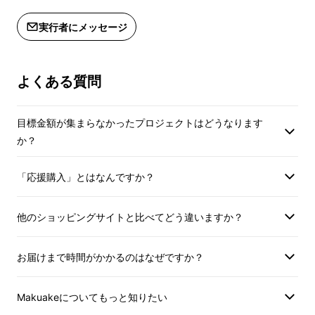
の消化）とさせてい
は100%（使用予定だったコース利用券
コース！
・料金はサービス料
の消化）とさせていただきます。
実行者にメッセージ
となっております。
・料金はサービス料税込価格での表示
一般価格15,000円→早割13,000円
・季節によりコース
となっております。
なります。
・季節によりコース内容が一部変更と
よくある質問
Aコース・Bコースでは、
「会員権+乾杯ドリン
なります。
ク付き」・「会員権+
オールインクルーシブ付
適格請求書発行事
目標金額が集まらなかったプロジェクトはどうなります
き」
もご用意しております。
り
適格請求書発行事業者登録番号：あ
か？
（適格請求書発行
り
お試しコース 一般価格10,000円→早割
記載のあるインボイ
（適格請求書発行事業者登録番号の
「応援購入」とはなんですか？
8,000円
は、Makuakeメ
記載のあるインボイスが必要な場合
直接お問合せくださ
は、Makuakeメッセージにて実行者に
他のショッピングサイトと比べてどう違いますか？
Rikyuをお得にお愉しみいただけるようお試し
直接お問合せください）
コースも今回限定販売致します。
お届けまで時間がかかるのはなぜですか？
Makuakeについてもっと知りたい