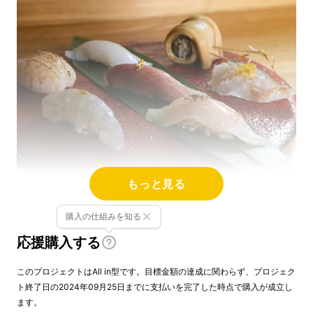
もっと見る
穴場のグルメが数多く存在する大阪 福島。
購入の仕組みを知る
そこで民家のような佇まいの隠れ家「Rikyu」
応援購入する
が、今回
Makuake限定でオールインクルーシ
このプロジェクトはAll in型です。目標金額の達成に関わらず、プロジェク
ブの特別コースを会員権付きでご用意
いたしま
ト終了日の2024年09月25日までに支払いを完了した時点で購入が成立し
した。
ます。