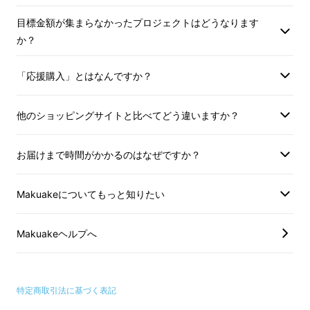
画した当初から、骨盤トラブルのひとつに
「ちょこっとモレ」
が挙がっていました。
目標金額が集まらなかったプロジェクトはどうなります
か？
そしてちょこっとモレショーツ商品化の決定打
「応援購入」とはなんですか？
になったのが、整体ショーツユーザーからの声
です。
「尿もれしなくなった」「夜中にトイ
他のショッピングサイトと比べてどう違いますか？
レに起きることがなくなった」
などの声がたく
さん届いたのです。
（※個人の感想です。）
お届けまで時間がかかるのはなぜですか？
Makuakeについてもっと知りたい
Makuakeヘルプへ
特定商取引法に基づく表記