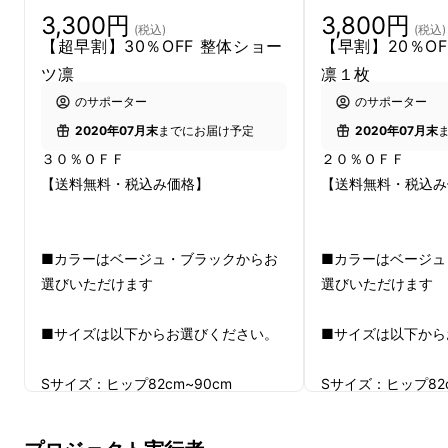
3,300円
3,800円
(税込)
(税込)
【超早割】30％OFF 整体ショー
【早割】20％O
ツ凛
凛１枚
のサポーター
のサポーター
2020年07月末
までにお届け予定
2020年07月末
３０％ＯＦＦ
２０％ＯＦＦ
2018年7月に行われた『
整体ショーツNEO
』
【送料無料・税込み価格】
【送料無料・税込み
のプロジェクト、そして2019年1月に行われた
『整体パンツZERO』
では、本当に多くの方に
ご支援いただき、ありがとうございました。
■カラーはベージュ・ブラックからお
■カラーはベージュ
選びいただけます
選びいただけます
■サイズは以下からお選びください。
■サイズは以下から
Sサイズ：ヒップ82cm~90cm
Sサイズ：ヒップ82c
Mサイズ：ヒップ87cm~95cm
Mサイズ：ヒップ87c
Lサイズ：ヒップ92cm~100cm
Lサイズ：ヒップ92c