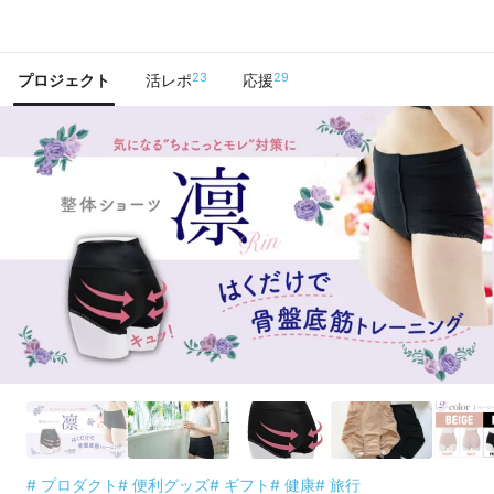
で手に入れよう
23
29
プロジェクト
活レポ
応援
# プロダクト
# 便利グッズ
# ギフト
# 健康
# 旅行