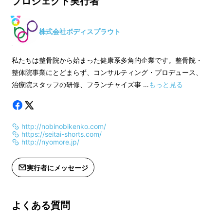
プロジェクト実行者
LLサイズ：ヒップ97cm~105cm
LLサイズ：ヒップ97
3Lサイズ：ヒップ102cm~110cm
3Lサイズ：ヒップ102
株式会社ボディスプラウト
＜素材＞
＜素材＞
私たちは整骨院から始まった健康系多角的企業です。整骨院・
ナイロン、ポリウレタン
ナイロン、ポリウレ
今回は、弊社のお客様をはじめ、多くの女性が
整体院事業にとどまらず、コンサルティング・プロデュース、
抱える悩みである
「ちょこっとモレ」の対策
に
治療院スタッフの研修、フランチャイズ事 …
もっと見る
※一般販売予定価格：4,840円(税込)
※一般販売予定価格：4
特化した商品
『整体ショーツ凛』プロジェクト
を立ち上げます。
※デザイン・仕様は若干の変更がある
※デザイン・仕様は
http://nobinobikenko.com/
可能性もございます。あらかじめご了
可能性もございます
https://seitai-shorts.com/
承ください。
承ください。
http://nyomore.jp/
※製造工程上の都合、ご注文状況など
※製造工程上の都合
実行者にメッセージ
により出荷時期が遅れる場合がござい
により出荷時期が遅
ます。
ます。
女性の３〜４人に１人が経験する
と言われてい
よくある質問
るちょこっとモレ。私たちが整体ショーツを企