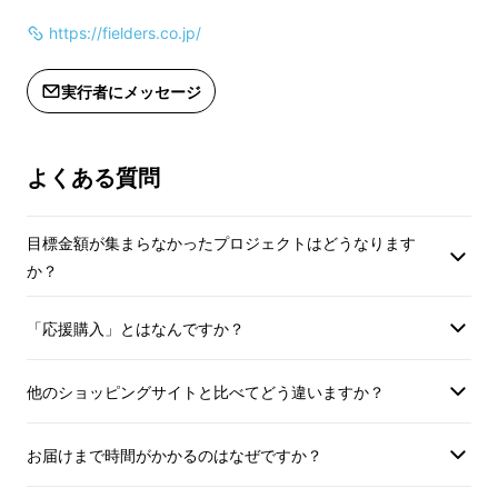
先日、Makuakeにて「ＲＩＮＤＯ」のプロ
https://fielders.co.jp/
ジェクトを実施し、たくさんの応援を頂きまし
た。大変ありがとうございました。
実行者にメッセージ
よくある質問
目標金額が集まらなかったプロジェクトはどうなります
か？
「応援購入」とはなんですか？
他のショッピングサイトと比べてどう違いますか？
今回の「こりんどう」のデザインコンセプトは
「ＲＩＮＤＯ」と同じく長野県の県花「りんど
お届けまで時間がかかるのはなぜですか？
う」です。形状的には「ＲＩＮＤＯ」の妹分に
なります。