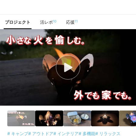
で手に入れよう
10
11
プロジェクト
活レポ
応援
# キャンプ
# アウトドア
# インテリア
# 多機能
# リラックス