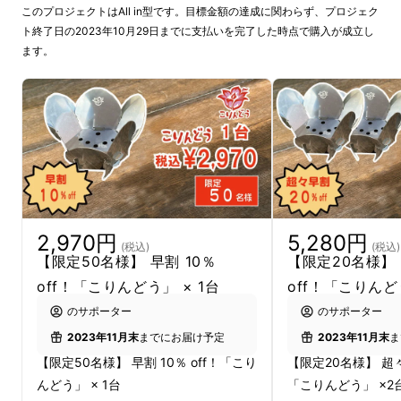
このプロジェクトはAll in型です。目標金額の達成に関わらず、プロジェク
ト終了日の2023年10月29日までに支払いを完了した時点で購入が成立し
ます。
2,970円
5,280円
(税込)
(税込)
【限定50名様】 早割 10％
【限定20名様】 
off！「こりんどう」 × 1台
off！「こりんど
のサポーター
のサポーター
2023年11月末
までにお届け予定
2023年11月末
ま
【限定50名様】 早割 10％ off！「こり
【限定20名様】 超々早
んどう」 × 1台
「こりんどう」 ×2