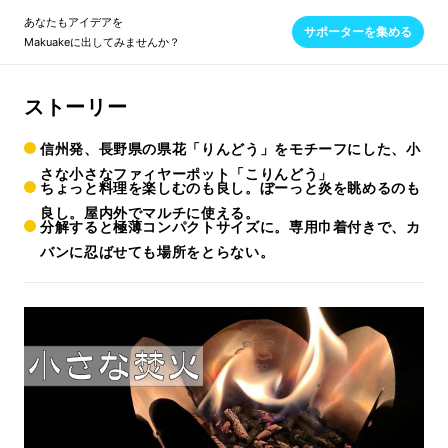
あなたもアイデアを
サポーターを集める
Makuakeに出してみませんか？
ストーリー
信州発、長野県の県花「りんどう」をモチーフにした、小
さな小さなファィヤーポット「こりんどう」
ちょっと料理を楽しむのも良し。ぼーっと炎を眺めるのも
良し。屋内外でマルチに使える。
分解すると極薄コンパクトサイズに。専用巾着付きで、カ
バンに忍ばせても場所をとらない。