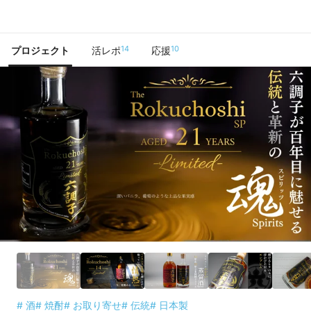
で手に入れよう
14
10
プロジェクト
活レポ
応援
# 酒
# 焼酎
# お取り寄せ
# 伝統
# 日本製