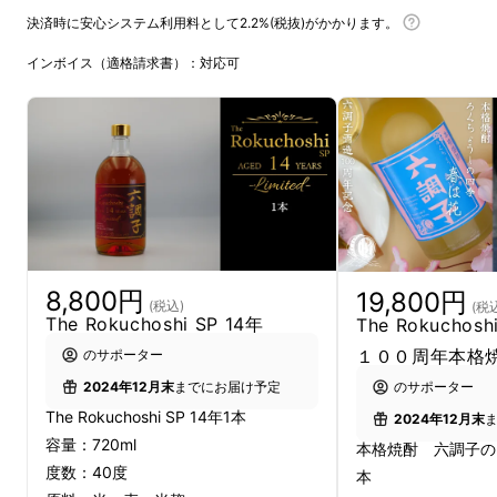
決済時に安心システム利用料として2.2%(税抜)がかかります。
正解は②です！
インボイス（適格請求書）：対応可
しかし、この２つの原酒は、
実は同じ樽から出
した同じ原酒
なのです。それなのに、全く色の
濃度が違い、その
薄い方しか焼酎として認めら
れていません。
焼酎には、このように、
『樽で熟成した焼酎に
は色濃度を薄めなければ販売することはできな
8,800円
19,800円
い』
という厳しい決まりがあります。これによ
(税込)
(税
The Rokuchoshi SP 14年
The Rokuchos
り、②の原酒は、活性炭を用いた濾過方法で
１００周年本格
のサポーター
色を脱色させております。
のサポーター
2024年12月末
までにお届け予定
The Rokuchoshi SP 14年1本
2024年12月末
正確には、吸光度430nmと480nmで計測した
容量：720ml
本格焼酎 六調子の
場合のいずれも0.08以下（ウイスキーの色濃
度数：40度
本
度の約10分の1以下）まで薄める必要があるの