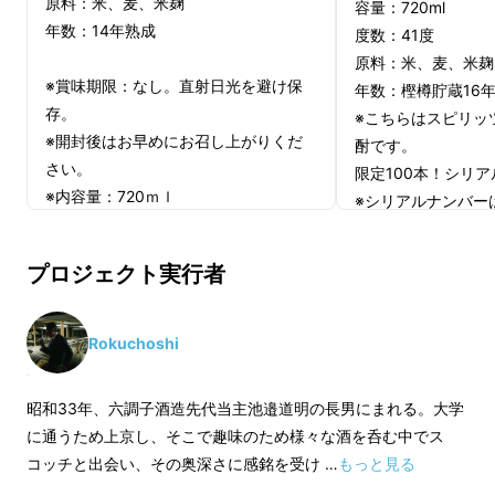
原料：米、麦、米麹
容量：720ml
です。残念ながら、いくら活性炭が色を抜くた
年数：14年熟成
度数：41度
めのもであるとは言え、流石にここまで脱色し
原料：米、麦、米麹
てしまうと、樽由来の原酒の風味を多少損なっ
※賞味期限：なし。直射日光を避け保
年数：樫樽貯蔵16
てしまうのは否めません。六調子酒造始め、樽
存。
※こちらはスピリッ
※開封後はお早めにお召し上がりくだ
貯蔵を謳う蔵元は、このような規制を是正すべ
酎です。
さい。
く、何年も議論を深めてきました。
限定100本！シリ
※内容量：720ｍｌ
※シリアルナンバー
※20歳未満の方は応援購入できませ
んでいただいた方か
ん。
れます。
プロジェクト実行者
バニラの効いた香り
いて甘さをひけらか
適正請求書発行事業者登録番号：あり
ジの米焼酎は、スイ
Rokuchoshi
（適正事業発行事業者登録の記載のあ
せも抜群です!! 
るインボイスが必要な場合は、
に！
昭和33年、六調子酒造先代当主池邉道明の長男にまれる。大学
Makuakeメッセージにて実行者に直接
に通うため上京し、そこで趣味のため様々な酒を呑む中でス
お問い合わせください）
The Rokuchoshi S
コッチと出会い、その奥深さに感銘を受け …
もっと見る
容量：720ml