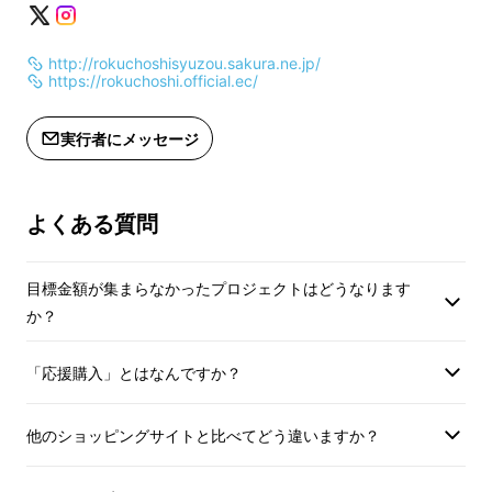
インボイス（適格請求書）：対応可
度数：40度
原料：米、麦、米麹
http://rokuchoshisyuzou.sakura.ne.jp/
年数：14年熟成
https://rokuchoshi.official.ec/
※樽熟成焼酎の色を抜くために、原酒に活性炭
※賞味期限：なし。
を投じる様子
実行者にメッセージ
存。
※開封後はお早めに
しかし、長年の議論の末、「この規制は今後も
さい。
撤廃されることはないだろう。」という結論
よくある質問
※内容量：720ｍｌ
に。この件について詳しくは、活動レポートの
※20歳未満の方は
方で裏話として発信していこうと思いますが、
目標金額が集まらなかったプロジェクトはどうなります
今語れる範囲の内容については、下記の「社長
か？
メッセージ」をお読みください。
「応援購入」とはなんですか？
適正請求書発行事業
一方で、この色の制約を受けない方法として、
（適正事業発行事業
六調子酒造は1つの手段を得ることができまし
他のショッピングサイトと比べてどう違いますか？
るインボイスが必要
た。それが
「スピリッツ製造免許の取得」
で
Makuakeメッセ