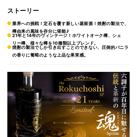
ストーリー
業界への挑戦！定石を覆す新しい蒸留酒！焼酎の製法で、
樽由来の風味を存分に堪能♪
21年と14年のヴィンテージ！ホワイトオーク樽、シェ
リー樽、様々な樽を10種類以上ブレンド。
焼酎の製法でしか引き出すことのできない、圧倒的バニラ
の香りに葡萄のような上品な果実感。