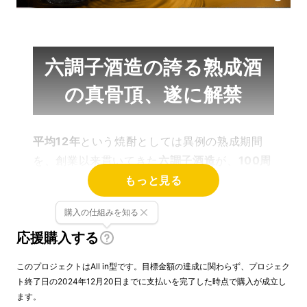
六調子酒造の誇る熟成酒
の真骨頂、遂に解禁
平均12年
という焼酎としては異例の熟成期間
を、創業以来貫いてきた
六調子酒造
が、
100周
年を迎え遂にその真骨頂を解禁！！
もっと見る
購入の仕組みを知る
その前に皆さんに1つ質問です。
応援購入する
下の画像の2つの色のついた原酒、ど
このプロジェクトはAll in型です。目標金額の達成に関わらず、プロジェク
ちらが焼酎か分かりますか？
ト終了日の2024年12月20日までに支払いを完了した時点で購入が成立し
ます。