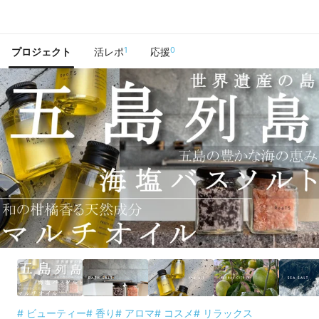
で手に入れよう
1
0
プロジェクト
活レポ
応援
# ビューティー
# 香り
# アロマ
# コスメ
# リラックス