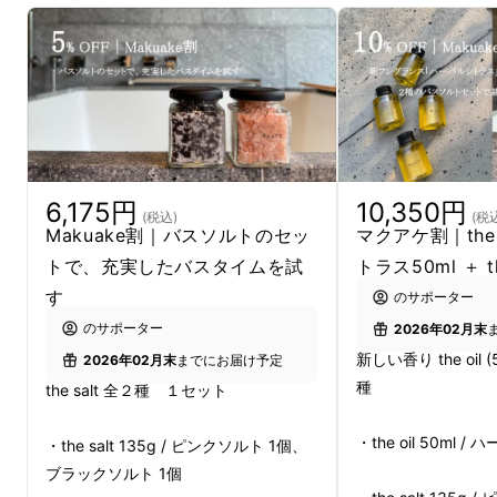
世界遺産の島・五島の恵みが息づく、極上バス
タイムへ
五島海塩バスソルトで極上のひととき、新フレ
グランスオイルで全身を潤す
6,175円
10,350円
＿＿＿＿＿＿＿＿＿＿＿＿＿＿＿＿＿＿＿＿＿
(税込)
(税
Makuake割｜バスソルトのセッ
マクアケ割｜the 
＿＿＿＿＿＿＿＿＿＿＿＿＿＿＿＿
トで、充実したバスタイムを試
トラス50ml ＋ th
す
のサポーター
｜なぜ、今、バスタイムにこだわ
のサポーター
2026年02月末
るのか？
新しい香り the oil (50
2026年02月末
までにお届け予定
種
the salt 全２種 １セット
はじめまして！
・the oil 50ml 
・the salt 135g / ピンクソルト 1個、
ブラックソルト 1個
新宿御苑のヘアサロン｜√5 SHINJYUKU｜代