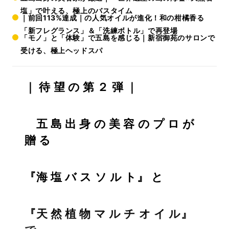
塩」で叶える、極上のバスタイム
｜前回113%達成｜の人気オイルが進化！和の柑橘香る
「新フレグランス」＆「洗練ボトル」で再登場
「モノ」と「体験」で五島を感じる｜新宿御苑のサロンで
受ける、極上ヘッドスパ
｜ 待 望 の 第 ２ 弾 ｜
五 島 出 身 の 美 容 の プ ロ が
贈 る
『海 塩 バ ス ソ ル ト』 と
『天 然 植 物 マ ル チ オ イ ル』