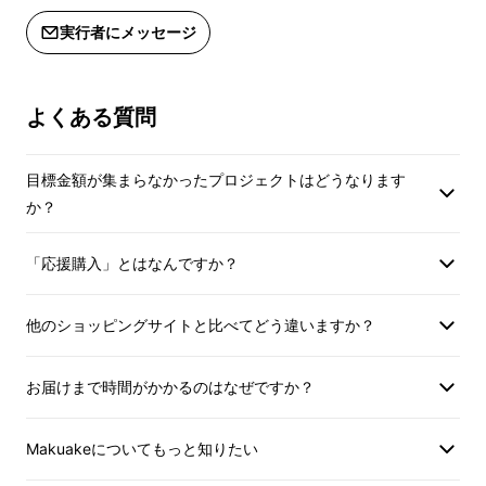
実行者にメッセージ
私たちは、日々の忙しさの中で、自分の心と体
よくある質問
に向き合う時間が減っていると感じています
目標金額が集まらなかったプロジェクトはどうなります
そこで着目したのが、自宅で、自分と向き合え
か？
る時間である「バスタイム」です
「応援購入」とはなんですか？
＿＿＿＿＿＿＿＿＿＿＿＿＿＿＿＿＿＿＿＿＿
＿＿＿＿＿＿＿＿＿＿＿＿＿＿＿＿
他のショッピングサイトと比べてどう違いますか？
お届けまで時間がかかるのはなぜですか？
｜都会で磨いた技術と、原点「五
島」の恵みを融合
Makuakeについてもっと知りたい