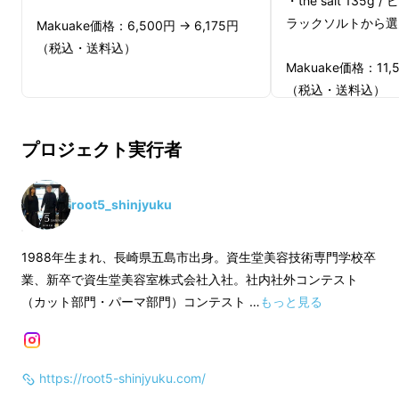
・the salt 135g
表 水戸 佑歩（ゆうほ）と申します
ラックソルトから選
Makuake価格：6,500円 → 6,175円
（税込・送料込）
前回、Makuakeにて多くの方に応援購入いた
Makuake価格：11,5
だき、目標達成率113%を記録したマルチオイ
（税込・送料込）
ル｜the oil｜が、この度、五島の恵みと美容の
プロの知恵を結集した新たなトータルケアとし
プロジェクト実行者
て進化し、再登場します
root5_shinjyuku
1988年生まれ、長崎県五島市出身。資生堂美容技術専門学校卒
業、新卒で資生堂美容室株式会社入社。社内社外コンテスト
（カット部門・パーマ部門）コンテスト …
もっと見る
https://root5-shinjyuku.com/