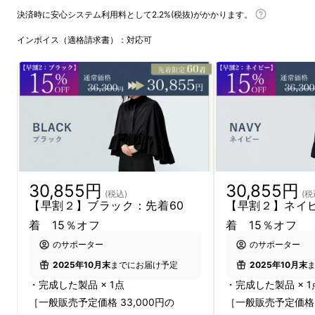
決済時に安心システム利用料として2.2%(税抜)がかかります。
インボイス（適格請求書）：対応可
30,855円
30,855円
(税込)
(税
【早割２】ブラック：先着60
【早割２】ネイビ
着 15％オフ
着 15％オフ
のサポーター
のサポーター
2025年10月末
までにお届け予定
2025年10月末
・完成した製品 × 1点
・完成した製品 × 1
［一般販売予定価格 33,000円の
［一般販売予定価格 3