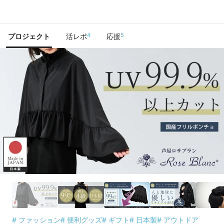
で手に入れよう
4
5
プロジェクト
活レポ
応援
# ファッション
# 便利グッズ
# ギフト
# 日本製
# アウトドア