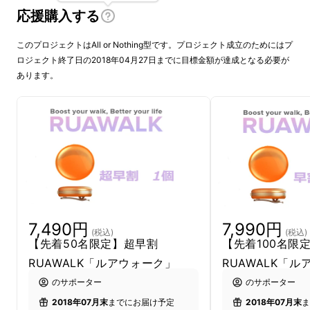
応援購入する
このプロジェクトはAll or Nothing型です。プロジェクト成立のためにはプ
ロジェクト終了日の2018年04月27日までに目標金額が達成となる必要が
あります。
7,490円
7,990円
(税込)
(税込)
【先着50名限定】超早割
【先着100名
RUAWALK「ルアウォーク」
RUAWALK「
のサポーター
のサポーター
2018年07月末
までにお届け予定
2018年07月末
ま