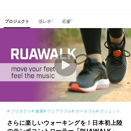
で手に入れよう
3
0
プロジェクト
活レポ
応援
# プロダクト
# 健康
# ウェアラブル
# ポータブル
# ガジェット
さらに楽しいウォーキングを！日本初上陸