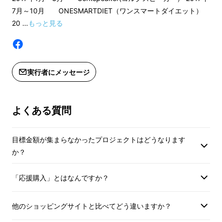
7月～10月 ONESMARTDIET（ワンスマートダイエット）
20 …
もっと見る
このプロジェクトで日本初デビューする
RUAWALKですが、
色はパープルとオレンジの
2色で展開
いたします。今後、本格的な量産に
実行者にメッセージ
入った際はピンクとミントが追加される予定で
す。
よくある質問
目標金額が集まらなかったプロジェクトはどうなります
か？
RUAWALKは、3Dゲームエンジンに基づいて
開発されたモバイルアプリでウォーキングプロ
「応援購入」とはなんですか？
グラムを実行します。リズムゲームシステムを
アレンジし、ゲーム感覚で楽しく継続的に
他のショッピングサイトと比べてどう違いますか？
ウォーキングができるようサポートしてくれま