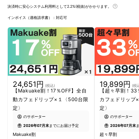
決済時に安心システム利用料として2.2%(税抜)がかかります。
インボイス（適格請求書）：対応可
24,651円
19,899円
(税込)
(税
【Makuake割！17％OFF】全自
【超々早割！33
動カフェドリップ×１〈500台限
カフェドリップ×
定〉
定〉
のサポーター
のサポーター
2026年07月末
までにお届け予定
2026年07月末
Makuake割
超々早割