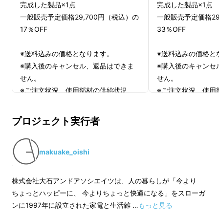
完成した製品×1点
完成した製品×1点
一般販売予定価格29,700円（税込）の
一般販売予定価格29
17％OFF
33％OFF
※送料込みの価格となります。
※送料込みの価格と
※購入後のキャンセル、返品はできま
※購入後のキャンセ
せん。
せん。
※ご注文状況、使用部材の供給状況、
※ご注文状況、使用
製造工程上の都合等により出荷時期が
製造工程上の都合等
遅れる場合があります。
遅れる場合がありま
プロジェクト実行者
makuake_oishi
株式会社大石アンドアソシエイツは、人の暮らしが「今より
ちょっとハッピーに、 今よりちょっと快適になる」をスローガ
ンに1997年に設立された家電と生活雑 …
もっと見る