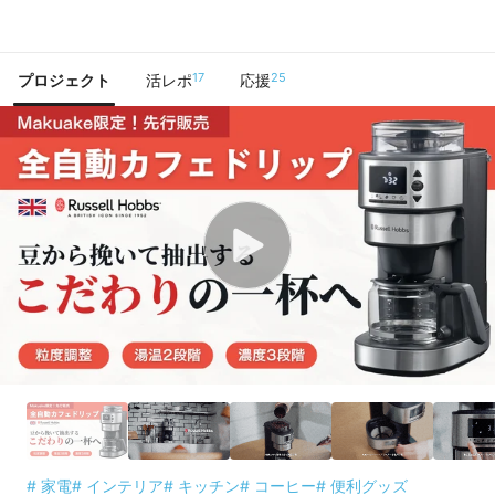
で手に入れよう
17
25
プロジェクト
活レポ
応援
# 家電
# インテリア
# キッチン
# コーヒー
# 便利グッズ