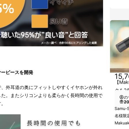
ヤーピースを開発
15,
【Mak
で、外耳道の奥にフィットしやすくイヤホンが外れ
クを2
した。またシリコンよりも柔らかく長時間の使用で
の
2
す。
Samu-
名様限定
Makua