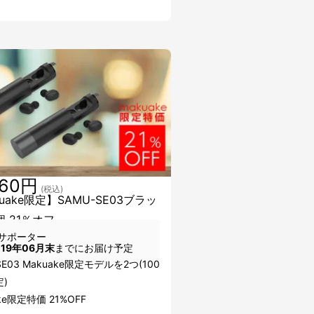
760円
(税込)
uake限定】SAMU-SE03ブラッ
個 21％オフ
サポーター
019年06月末
までにお届け予定
SE03 Makuake限定モデルを2つ(100
)
ke限定特価 21%OFF