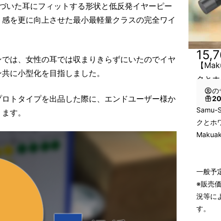
に基づいた耳にフィットする形状と低反発イヤーピー
ト感を更に向上させた最小最軽量クラスの完全ワイ
15,
ンでは、女性の耳では収まりきらずにいたのでイヤ
【Mak
ン共に小型化を目指しました。
クとホ
の
プロトタイプを出品した際に、エンドユーザー様か
2
Samu
ります。
クとホワ
Makua
一般予定
※販売
況等に
す。