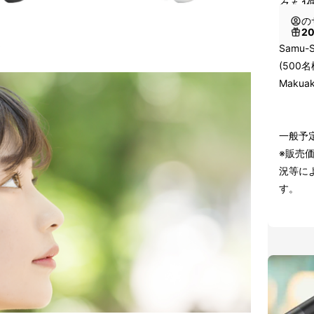
クを1
の
2
ト
Samu-
(500
Makua
一般予定
※販売
況等に
す。