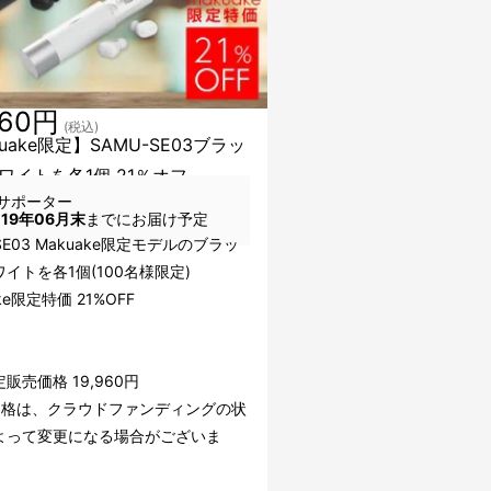
760円
(税込)
uake限定】SAMU-SE03ブラッ
ワイトを各1個 21％オフ
サポーター
019年06月末
までにお届け予定
-SE03 Makuake限定モデルのブラッ
イトを各1個(100名様限定)
ke限定特価 21%OFF
販売価格 19,960円
価格は、クラウドファンディングの状
よって変更になる場合がございま