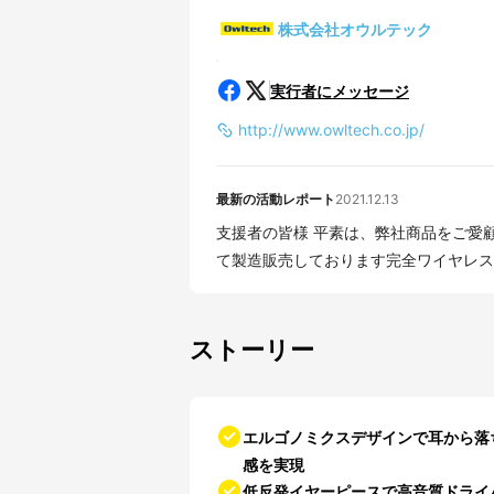
株式会社オウルテック
実行者にメッセージ
http://www.owltech.co.jp/
最新の活動レポート
2021.12.13
支援者の皆様 平素は、弊社商品をご愛顧いただき、厚くお礼申し上げます。 この度、弊社に
て製造販売しております完全ワイヤレスイヤ
ストーリー
エルゴノミクスデザインで耳から落
感を実現
低反発イヤーピースで高音質ドライ