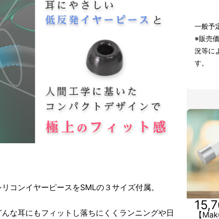
一般予定
※販売
況等に
す。
リコンイヤーピースをSMLの３サイズ付属。
15,
どんな耳にもフィットし落ちにくくランニングや日
【Mak