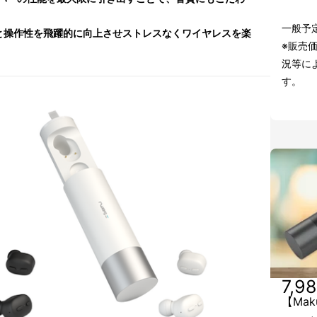
一般予定
と操作性を飛躍的に向上させストレスなくワイヤレスを楽
※販売
況等に
す。
7,9
【Mak