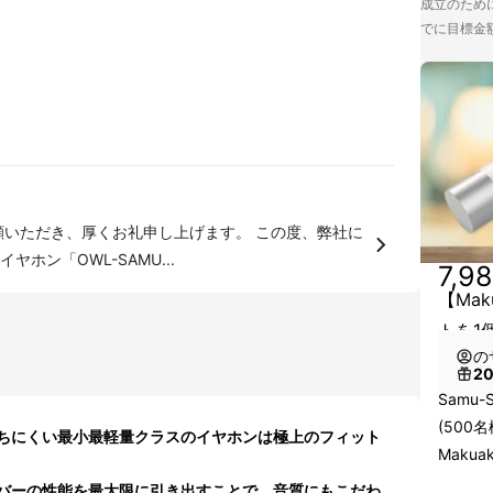
成立のために
でに目標金
ホン「OWL-SAMU...
7,9
【Mak
トを1
の
2
Samu-
(500
ちにくい最小最軽量クラスのイヤホンは極上のフィット
Makua
バーの性能を最大限に引き出すことで、音質にもこだわ