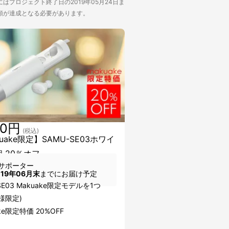
はプロジェクト終了日の2019年05月24日ま
額が達成となる必要があります。
80円
(税込)
uake限定】SAMU-SE03ホワイ
個 20％オフ
サポーター
019年06月末
までにお届け予定
SE03 Makuake限定モデルを1つ
名様限定)
ke限定特価 20%OFF