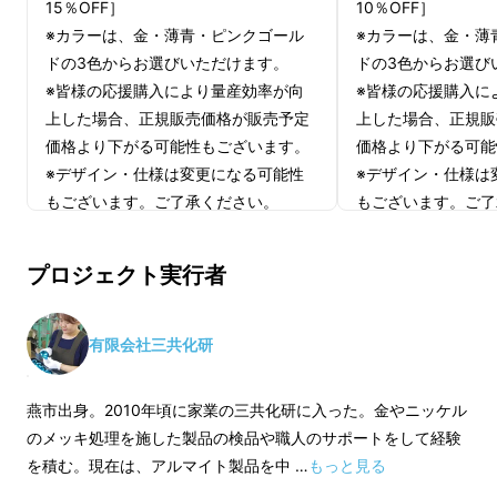
15％OFF］
10％OFF］
※カラーは、金・薄青・ピンクゴール
※カラーは、金・薄
ドの3色からお選びいただけます。
ドの3色からお選び
※皆様の応援購入により量産効率が向
※皆様の応援購入に
上した場合、正規販売価格が販売予定
上した場合、正規販
価格より下がる可能性もございます。
価格より下がる可能
※デザイン・仕様は変更になる可能性
※デザイン・仕様は
もございます。ご了承ください。
もございます。ご了
※ご注文状況、使用部材の供給状況、
※ご注文状況、使用
製造工程上の都合等により出荷時期が
製造工程上の都合等
プロジェクト実行者
遅れる場合があります。
遅れる場合がありま
五感で愉しめる。鏡面仕
有限会社三共化研
上げの「玉雫」
燕市出身。2010年頃に家業の三共化研に入った。金やニッケル
のメッキ処理を施した製品の検品や職人のサポートをして経験
「玉雫（たましずく）」は、お酒を注ぐと水面
を積む。現在は、アルマイト製品を中 …
もっと見る
に「玉」が浮かび上がります。その姿は、まる