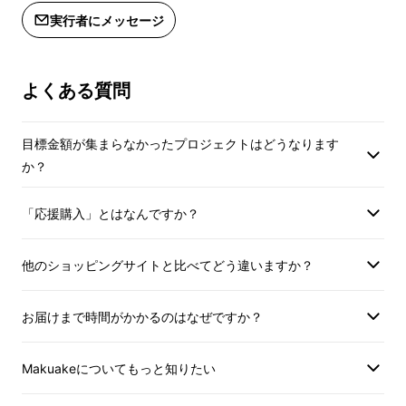
実行者にメッセージ
で池に映った満月のよう。目でも愉しめる、優
美な酒器です。
よくある質問
玉の秘密は、鏡面仕上げから生まれる「光の反
目標金額が集まらなかったプロジェクトはどうなります
か？
射と屈折」にありました。ヘラ絞りの後に研磨
機で研磨。さらに「化学研磨」で磨き上げま
「応援購入」とはなんですか？
す。化学研磨とは、化学反応によって金属表面
を削る処理のこと。約100℃に熱した強酸性の
他のショッピングサイトと比べてどう違いますか？
液体に製品を浸けることで、表面全体が均一に
平滑化します。
お届けまで時間がかかるのはなぜですか？
二度の研磨でピカピカに仕上げるからこそ、お
Makuakeについてもっと知りたい
酒を注いだ時に玉が綺麗に浮かび上がるので