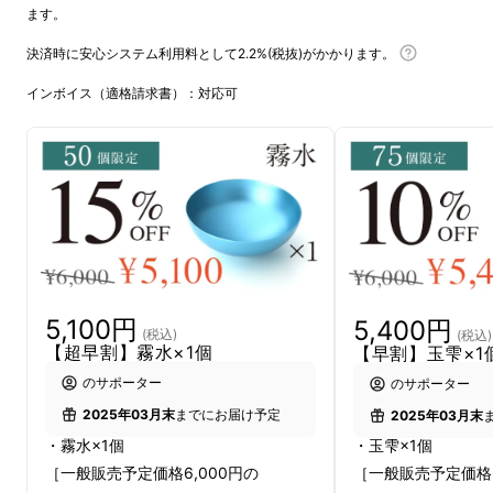
ます。
決済時に安心システム利用料として2.2%(税抜)がかかります。
インボイス（適格請求書）：対応可
5,100円
5,400円
アルミニウムは、なんといっても軽さが魅力。
(税込)
(税込)
【超早割】霧水×1個
【早割】玉雫×1
ステンレスと比べると、比重が約1/3です。そ
のサポーター
のサポーター
して、耐食性が高く、空気中で酸化皮膜を形成
2025年03月末
までにお届け予定
2025年03月末
するためなかなか錆びません。
・霧水×1個
・玉雫×1個
［一般販売予定価格6,000円の
［一般販売予定価格6