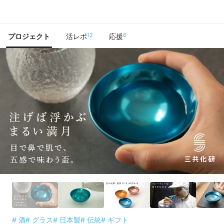
で手に入れよう
12
6
プロジェクト
活レポ
応援
# 酒
# グラス
# 日本製
# 伝統
# ギフト