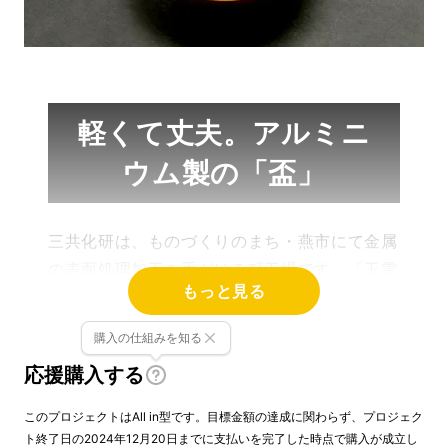
軽くて丈夫。アルミニ
ウム製の「盃」
三共化研は、ものづくりのまち・燕市にて金属
の表面処理加工を手がける町工場です。「玉雫
もっと見る
（たましずく）」は、アルミニウム製の盃。ピ
カピカの「鏡面仕上げ」を施しました。
購入の仕組みを知る
応援購入する
このプロジェクトはAll in型です。目標金額の達成に関わらず、プロジェク
ト終了日の2024年12月20日までに支払いを完了した時点で購入が成立し