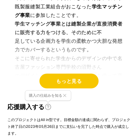
既製服縫製工業組合がおこなった
学生マッチン
グ事業
に参加したことです。
学生マッチング事業とは縫製企業が直接消費者
に販売する力をつける、そのために不
足している企画力を学生の柔軟かつ大胆な発想
力でカバーするというものです。
そこに寄せられた学生からのデザインの中で名
古屋ファッション専門学校の沼野さん
のデザインを見てぜひ
ナノミックス
を使って商
もっと見る
品化してみたい！と
思いコンタクトを取ったのがきっかけです。
購入の仕組みを知る
応援購入する
このプロジェクトはAll in型です。目標金額の達成に関わらず、プロジェク
商品詳細
ト終了日の2023年05月26日までに支払いを完了した時点で購入が成立し
ます。