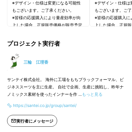
※デザイン・仕様は変更になる可能性
※デザイン・仕様は
もございます。ご了承ください。
もございます。ご了
※皆様の応援購入により量産効率が向
※皆様の応援購入に
上した場合、正規販売価格が販売予定
上した場合、正規販
価格より下がる可能性もございます。
価格より下がる可能
※ご注文状況、使用部材の供給状況、
※ご注文状況、使用
プロジェクト実行者
製造工程上の都合等により出荷時期が
製造工程上の都合等
遅れる場合があります。
遅れる場合がありま
三輪 江理香
そんなナノミックス素材を使ったシンプルで
幅
サンテイ株式会社。 海外に工場をもちブラックフォーマル、ビ
広い年代の女性
に着用いただける
ジネススーツを主に生産。 自社で企画、生産に挑戦し、昨年ナ
ペプラムトップス。
ノミックス素材を使ったインナーを作 …
もっと見る
荒れやすい首回り、肩、背中は程よくナノミッ
https://santei.co.jp/group/santei/
クス素材がフィット。
実行者にメッセージ