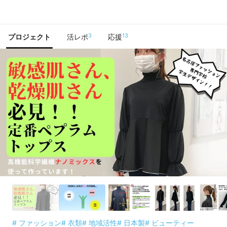
で手に入れよう
3
13
プロジェクト
活レポ
応援
# ファッション
# 衣類
# 地域活性
# 日本製
# ビューティー